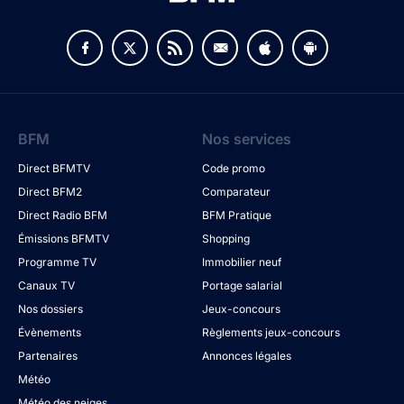
BFM
Nos services
Direct BFMTV
Code promo
Direct BFM2
Comparateur
Direct Radio BFM
BFM Pratique
Émissions BFMTV
Shopping
Programme TV
Immobilier neuf
Canaux TV
Portage salarial
Nos dossiers
Jeux-concours
Évènements
Règlements jeux-concours
Partenaires
Annonces légales
Météo
Météo des neiges