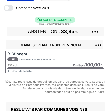
Comparer avec 2020
RÉSULTATS COMPLETS
Mis à jour le 27/03/2026 à 16h37
ABSTENTION
33,85
•••
%
•••
MAIRE SORTANT : ROBERT VINCENT
R. Vincent
SE
- ENSEMBLE POUR SAINT JEAN
100,00
237 voix
15 sièges
%
► Détail de la liste
Résultats réels issus du dépouillement dans les bureaux de vote.Sources :
Ministère de l'intérieur, Préfectures, collectes dans les bureaux de vote.
En raison des arrondis à la deuxième décimale, la somme des
pourcentages peut ne pas être égale à 100%
COMMUNES VOISINES