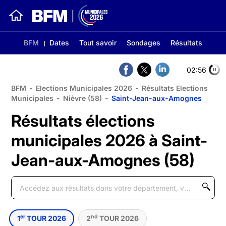
BFM
Dates
Tout savoir
Sondages
Résultats
02:56
BFM
-
Elections Municipales 2026
-
Résultats Elections
Municipales
-
Nièvre (58)
-
Saint-Jean-aux-Amognes
Résultats élections
municipales 2026 à Saint-
Jean-aux-Amognes (58)
er
nd
1
TOUR 2026
2
TOUR 2026