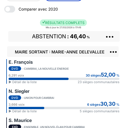
Comparer avec 2020
RÉSULTATS COMPLETS
Mis à jour le 27/03/2026 à 17h16
ABSTENTION
46,40
•••
%
•••
MAIRE SORTANT : MARIE-ANNE DELEVALLEE
E. François
DVD
- CAMBRAI, LA NOUVELLE ÉNERGIE
52,00
6,291 voix
30 sièges
%
► Détail de la liste
23 sièges communautaires
N. Siegler
DVD
- UNION POUR CAMBRAI
30,30
3,666 voix
6 sièges
%
► Détail de la liste
5 sièges communautaires
S. Maurice
EXD
- ENSEMBLE, UN NOUVEL ÉLAN POUR CAMBRAI