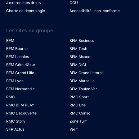
J’exerce mes droits
CGU
Charte de déontologie
Accessibilité : non-conforme
Les sites du groupe
BFM
BFM Business
BFM Bourse
BFM Tech
BFM Locales
BFM Alsace
BFM Côte d’Azur
BFM DICI
BFM Grand Lille
BFM Grand Littoral
BFM Lyon
BFM Marseille
BFM Normandie
BFM Toulon Var
RMC
RMC Sport
RMC BFM PLAY
RMC Life
RMC Découverte
RMC Conso
RMC Story
Zone Turf
SFR Actus
Verif