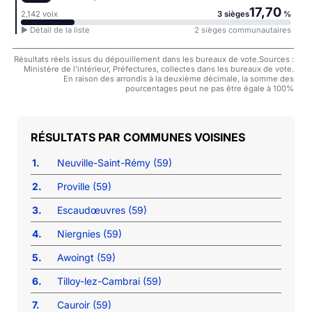
17,70
2,142 voix
3 sièges
%
► Détail de la liste
2 sièges communautaires
Résultats réels issus du dépouillement dans les bureaux de vote.Sources :
Ministère de l'intérieur, Préfectures, collectes dans les bureaux de vote.
En raison des arrondis à la deuxième décimale, la somme des
pourcentages peut ne pas être égale à 100%
COMMUNES VOISINES
1.
Neuville-Saint-Rémy (59)
2.
Proville (59)
3.
Escaudœuvres (59)
4.
Niergnies (59)
5.
Awoingt (59)
6.
Tilloy-lez-Cambrai (59)
7.
Cauroir (59)