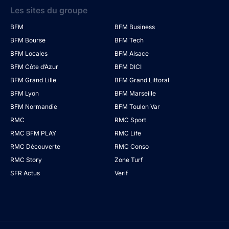
Les sites du groupe
BFM
BFM Business
BFM Bourse
BFM Tech
BFM Locales
BFM Alsace
BFM Côte d’Azur
BFM DICI
BFM Grand Lille
BFM Grand Littoral
BFM Lyon
BFM Marseille
BFM Normandie
BFM Toulon Var
RMC
RMC Sport
RMC BFM PLAY
RMC Life
RMC Découverte
RMC Conso
RMC Story
Zone Turf
SFR Actus
Verif