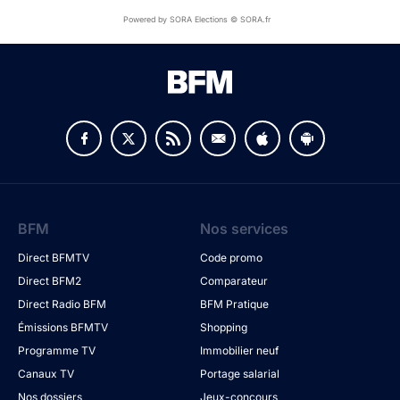
Powered by SORA Elections © SORA.fr
BFM
Nos services
Direct BFMTV
Code promo
Direct BFM2
Comparateur
Direct Radio BFM
BFM Pratique
Émissions BFMTV
Shopping
Programme TV
Immobilier neuf
Canaux TV
Portage salarial
Nos dossiers
Jeux-concours