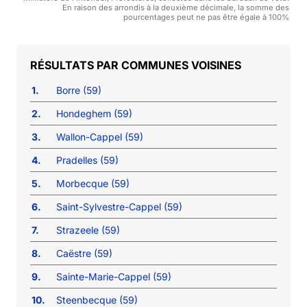
En raison des arrondis à la deuxième décimale, la somme des
pourcentages peut ne pas être égale à 100%
COMMUNES VOISINES
1.
Borre (59)
2.
Hondeghem (59)
3.
Wallon-Cappel (59)
4.
Pradelles (59)
5.
Morbecque (59)
6.
Saint-Sylvestre-Cappel (59)
7.
Strazeele (59)
8.
Caëstre (59)
9.
Sainte-Marie-Cappel (59)
10.
Steenbecque (59)