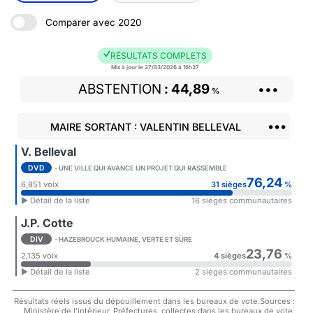
Comparer avec 2020
RÉSULTATS COMPLETS
Mis à jour le 27/03/2026 à 16h37
ABSTENTION
44,89
•••
%
•••
MAIRE SORTANT : VALENTIN BELLEVAL
V. Belleval
DVD
- UNE VILLE QUI AVANCE UN PROJET QUI RASSEMBLE
76,24
6,851 voix
31 sièges
%
► Détail de la liste
16 sièges communautaires
J.P. Cotte
DIV
- HAZEBROUCK HUMAINE, VERTE ET SÛRE
23,76
2,135 voix
4 sièges
%
► Détail de la liste
2 sièges communautaires
Résultats réels issus du dépouillement dans les bureaux de vote.Sources :
Ministère de l'intérieur, Préfectures, collectes dans les bureaux de vote.