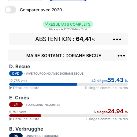
Comparer avec 2020
RÉSULTATS COMPLETS
Mis à jour le 27/03/2026 à 17h16
ABSTENTION
64,41
•••
%
•••
MAIRE SORTANT : DORIANE BECUE
D. Becue
DVD
- VIVE TOURCOING AVEC DORIANE BECUE
55,43
12,785 voix
42 sièges
%
► Détail de la liste
11 sièges communautaires
E. Croës
LFI
- TOURCOING INSOUMISE
24,94
5,752 voix
6 sièges
%
► Détail de la liste
2 sièges communautaires
B. Verbrugghe
RN
- UNIS POUR TOURCOING