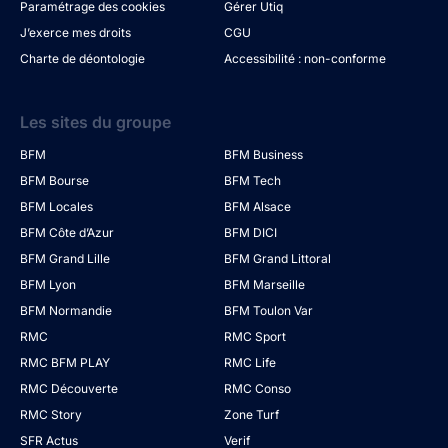
Paramétrage des cookies
Gérer Utiq
J’exerce mes droits
CGU
Charte de déontologie
Accessibilité : non-conforme
Les sites du groupe
BFM
BFM Business
BFM Bourse
BFM Tech
BFM Locales
BFM Alsace
BFM Côte d’Azur
BFM DICI
BFM Grand Lille
BFM Grand Littoral
BFM Lyon
BFM Marseille
BFM Normandie
BFM Toulon Var
RMC
RMC Sport
RMC BFM PLAY
RMC Life
RMC Découverte
RMC Conso
RMC Story
Zone Turf
SFR Actus
Verif