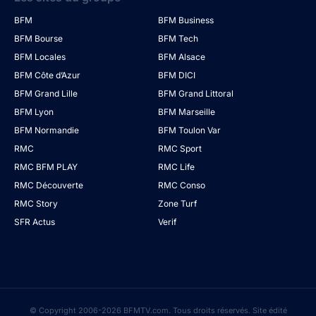
BFM
BFM Business
BFM Bourse
BFM Tech
BFM Locales
BFM Alsace
BFM Côte d’Azur
BFM DICI
BFM Grand Lille
BFM Grand Littoral
BFM Lyon
BFM Marseille
BFM Normandie
BFM Toulon Var
RMC
RMC Sport
RMC BFM PLAY
RMC Life
RMC Découverte
RMC Conso
RMC Story
Zone Turf
SFR Actus
Verif
© Copyright 2006-2026 BFMTV.com. Tous droits réservés. Site édité