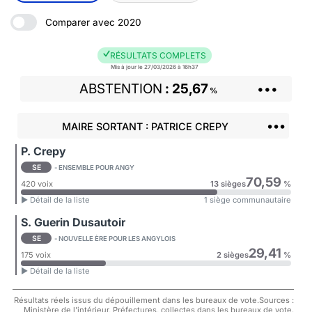
Comparer avec 2020
RÉSULTATS COMPLETS
Mis à jour le 27/03/2026 à 16h37
ABSTENTION
25,67
•••
%
•••
MAIRE SORTANT : PATRICE CREPY
P. Crepy
SE
- ENSEMBLE POUR ANGY
70,59
420 voix
13 sièges
%
► Détail de la liste
1 siège communautaire
S. Guerin Dusautoir
SE
- NOUVELLE ÈRE POUR LES ANGYLOIS
29,41
175 voix
2 sièges
%
► Détail de la liste
Résultats réels issus du dépouillement dans les bureaux de vote.Sources :
Ministère de l'intérieur, Préfectures, collectes dans les bureaux de vote.