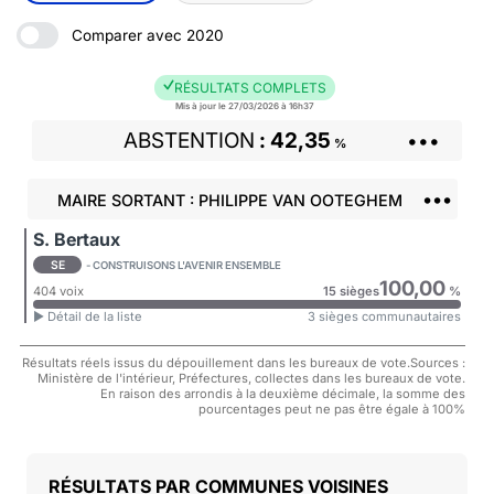
Comparer avec 2020
RÉSULTATS COMPLETS
Mis à jour le 27/03/2026 à 16h37
ABSTENTION
42,35
•••
%
•••
MAIRE SORTANT : PHILIPPE VAN OOTEGHEM
S. Bertaux
SE
- CONSTRUISONS L'AVENIR ENSEMBLE
100,00
404 voix
15 sièges
%
► Détail de la liste
3 sièges communautaires
Résultats réels issus du dépouillement dans les bureaux de vote.Sources :
Ministère de l'intérieur, Préfectures, collectes dans les bureaux de vote.
En raison des arrondis à la deuxième décimale, la somme des
pourcentages peut ne pas être égale à 100%
COMMUNES VOISINES