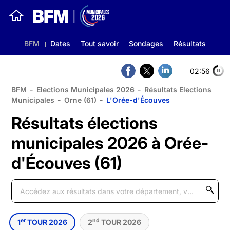
BFM
Dates
Tout savoir
Sondages
Résultats
02:56
BFM
-
Elections Municipales 2026
-
Résultats Elections
Municipales
-
Orne (61)
-
L'Orée-d'Écouves
Résultats élections
municipales 2026 à Orée-
d'Écouves (61)
er
nd
1
TOUR 2026
2
TOUR 2026