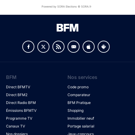
Powered by SORA Elections © SORA.fr
BFM
Nos services
Direct BFMTV
Code promo
Direct BFM2
Comparateur
Direct Radio BFM
BFM Pratique
Émissions BFMTV
Shopping
Programme TV
Immobilier neuf
Canaux TV
Portage salarial
Nos dossiers
Jeux-concours