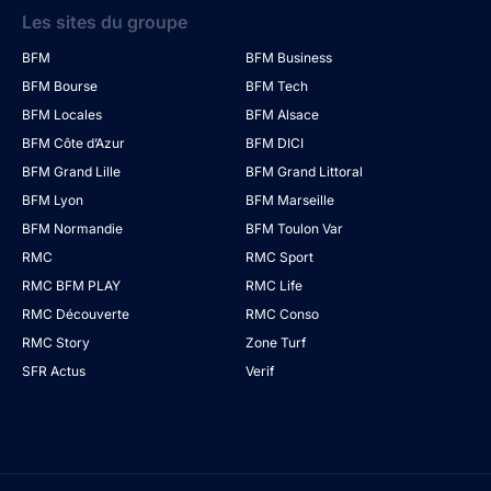
Les sites du groupe
BFM
BFM Business
BFM Bourse
BFM Tech
BFM Locales
BFM Alsace
BFM Côte d’Azur
BFM DICI
BFM Grand Lille
BFM Grand Littoral
BFM Lyon
BFM Marseille
BFM Normandie
BFM Toulon Var
RMC
RMC Sport
RMC BFM PLAY
RMC Life
RMC Découverte
RMC Conso
RMC Story
Zone Turf
SFR Actus
Verif