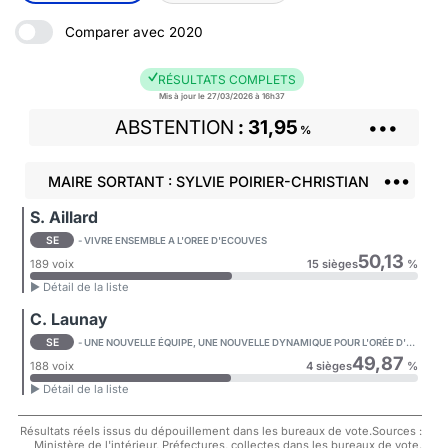
Comparer avec 2020
RÉSULTATS COMPLETS
Mis à jour le 27/03/2026 à 16h37
ABSTENTION
31,95
•••
%
•••
MAIRE SORTANT : SYLVIE POIRIER-CHRISTIAN
S. Aillard
SE
- VIVRE ENSEMBLE A L'OREE D'ECOUVES
50,13
189 voix
15 sièges
%
► Détail de la liste
C. Launay
SE
- UNE NOUVELLE ÉQUIPE, UNE NOUVELLE DYNAMIQUE POUR L'ORÉE D'ECOUVES
49,87
188 voix
4 sièges
%
► Détail de la liste
Résultats réels issus du dépouillement dans les bureaux de vote.Sources :
Ministère de l'intérieur, Préfectures, collectes dans les bureaux de vote.