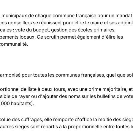
llers municipaux de chaque commune française pour un mandat
 ces conseillers se réunissent pour élire le maire et ses adjoint
ocales : vote du budget, gestion des écoles primaires,
ipements locaux. Ce scrutin permet également d'élire les
rcommunalité.
 harmonisé pour toutes les communes françaises, quel que soi
rtionnel de liste à deux tours, avec une prime majoritaire, et
ossible de rayer ou d'ajouter des noms sur les bulletins de vot
000 habitants).
bsolue des suffrages, elle remporte d'office la moitié des sièg
 autres sièges sont répartis à la proportionnelle entre toutes l