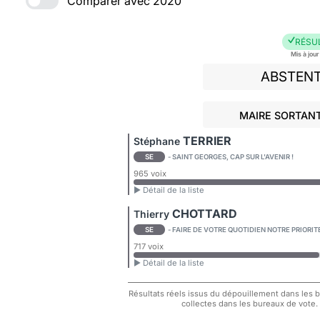
Comparer avec 2020
RÉSU
Mis à jou
ABSTEN
MAIRE SORTANT
TERRIER
Stéphane
SE
- SAINT GEORGES, CAP SUR L'AVENIR !
965 voix
► Détail de la liste
CHOTTARD
Thierry
SE
- FAIRE DE VOTRE QUOTIDIEN NOTRE PRIORIT
717 voix
► Détail de la liste
Résultats réels issus du dépouillement dans les bu
collectes dans les bureaux de vote.