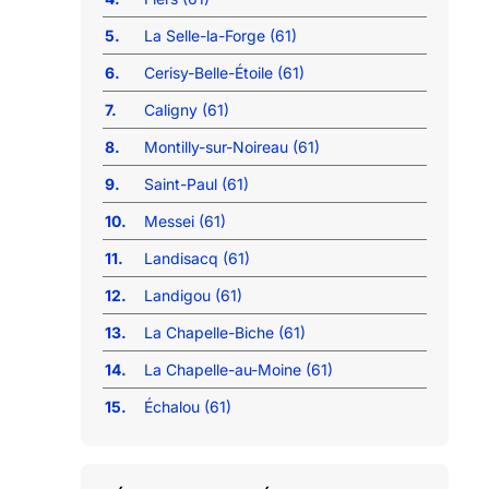
5.
La Selle-la-Forge (61)
6.
Cerisy-Belle-Étoile (61)
7.
Caligny (61)
8.
Montilly-sur-Noireau (61)
9.
Saint-Paul (61)
10.
Messei (61)
11.
Landisacq (61)
12.
Landigou (61)
13.
La Chapelle-Biche (61)
14.
La Chapelle-au-Moine (61)
15.
Échalou (61)