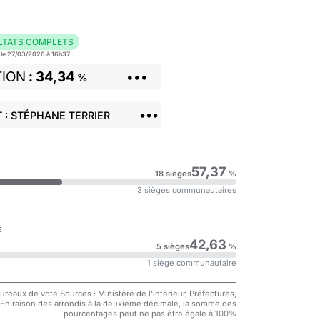
LTATS COMPLETS
r le 27/03/2026 à 16h37
TION
34,34
•••
%
•••
 : STÉPHANE TERRIER
57,37
18 sièges
%
3 sièges communautaires
E
42,63
5 sièges
%
1 siège communautaire
reaux de vote.Sources : Ministère de l'intérieur, Préfectures,
 En raison des arrondis à la deuxième décimale, la somme des
pourcentages peut ne pas être égale à 100%