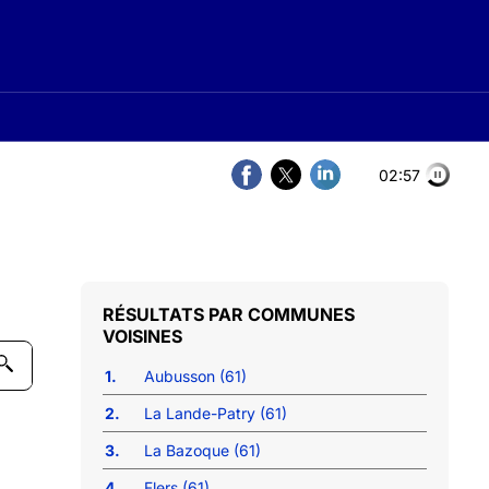
02:57
COMMUNES
VOISINES
1.
Aubusson (61)
2.
La Lande-Patry (61)
3.
La Bazoque (61)
4.
Flers (61)