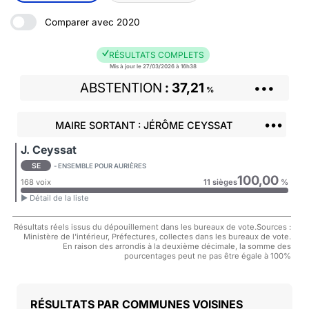
Comparer avec 2020
RÉSULTATS COMPLETS
Mis à jour le 27/03/2026 à 16h38
ABSTENTION
37,21
•••
%
•••
MAIRE SORTANT : JÉRÔME CEYSSAT
J. Ceyssat
SE
- ENSEMBLE POUR AURIÈRES
100,00
168 voix
11 sièges
%
► Détail de la liste
Résultats réels issus du dépouillement dans les bureaux de vote.Sources :
Ministère de l'intérieur, Préfectures, collectes dans les bureaux de vote.
En raison des arrondis à la deuxième décimale, la somme des
pourcentages peut ne pas être égale à 100%
COMMUNES VOISINES