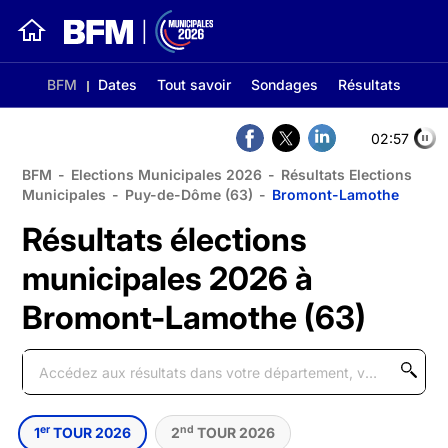
BFM
Dates
Tout savoir
Sondages
Résultats
02:56
BFM
-
Elections Municipales 2026
-
Résultats Elections
Municipales
-
Puy-de-Dôme (63)
-
Bromont-Lamothe
Résultats élections
municipales 2026 à
Bromont-Lamothe (63)
er
nd
1
TOUR 2026
2
TOUR 2026