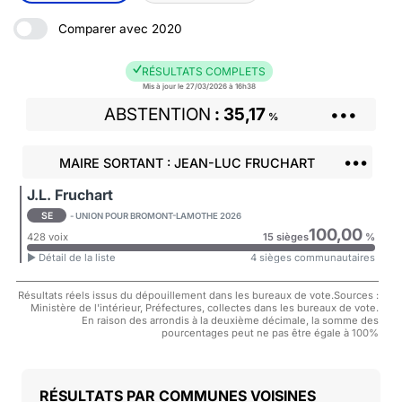
Comparer avec 2020
RÉSULTATS COMPLETS
Mis à jour le 27/03/2026 à 16h38
ABSTENTION
35,17
•••
%
•••
MAIRE SORTANT : JEAN-LUC FRUCHART
J.L. Fruchart
SE
- UNION POUR BROMONT-LAMOTHE 2026
100,00
428 voix
15 sièges
%
► Détail de la liste
4 sièges communautaires
Résultats réels issus du dépouillement dans les bureaux de vote.Sources :
Ministère de l'intérieur, Préfectures, collectes dans les bureaux de vote.
En raison des arrondis à la deuxième décimale, la somme des
pourcentages peut ne pas être égale à 100%
COMMUNES VOISINES