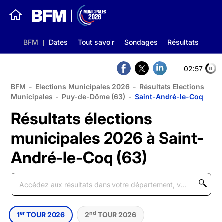
BFM
Dates
Tout savoir
Sondages
Résultats
02:56
BFM
-
Elections Municipales 2026
-
Résultats Elections
Municipales
-
Puy-de-Dôme (63)
-
Saint-André-le-Coq
Résultats élections
municipales 2026 à Saint-
André-le-Coq (63)
er
nd
1
TOUR 2026
2
TOUR 2026