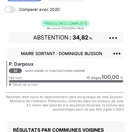
Comparer avec 2020
RÉSULTATS COMPLETS
Mis à jour le 27/03/2026 à 16h38
ABSTENTION
34,82
•••
%
•••
MAIRE SORTANT : DOMINIQUE BUSSON
P. Darpoux
SE
- SAINT-ANDRE-LE-COQ CULTIVONS L'AVENIR
100,00
184 voix
15 sièges
%
► Détail de la liste
Résultats réels issus du dépouillement dans les bureaux de vote.Sources :
Ministère de l'intérieur, Préfectures, collectes dans les bureaux de vote.
En raison des arrondis à la deuxième décimale, la somme des
pourcentages peut ne pas être égale à 100%
COMMUNES VOISINES