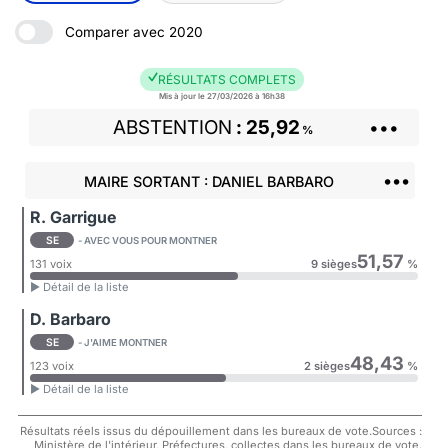
Comparer avec 2020
RÉSULTATS COMPLETS
Mis à jour le 27/03/2026 à 16h38
ABSTENTION
25,92
•••
%
•••
MAIRE SORTANT : DANIEL BARBARO
R. Garrigue
SE
- AVEC VOUS POUR MONTNER
51,57
131 voix
9 sièges
%
► Détail de la liste
D. Barbaro
SE
- J'AIME MONTNER
48,43
123 voix
2 sièges
%
► Détail de la liste
Résultats réels issus du dépouillement dans les bureaux de vote.Sources :
Ministère de l'intérieur, Préfectures, collectes dans les bureaux de vote.