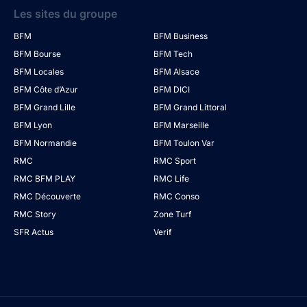
Les sites du groupe
BFM
BFM Business
BFM Bourse
BFM Tech
BFM Locales
BFM Alsace
BFM Côte d’Azur
BFM DICI
BFM Grand Lille
BFM Grand Littoral
BFM Lyon
BFM Marseille
BFM Normandie
BFM Toulon Var
RMC
RMC Sport
RMC BFM PLAY
RMC Life
RMC Découverte
RMC Conso
RMC Story
Zone Turf
SFR Actus
Verif