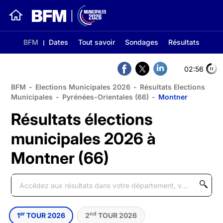
BFM
Dates
Tout savoir
Sondages
Résultats
02:56
BFM
-
Elections Municipales 2026
-
Résultats Elections
Municipales
-
Pyrénées-Orientales (66)
-
Montner
Résultats élections
municipales 2026 à
Montner (66)
er
nd
1
TOUR 2026
2
TOUR 2026