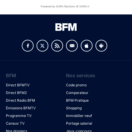
Powered by SORA Elections © SORA.fr
BFM
Nos services
Direct BFMTV
Code promo
Direct BFM2
Comparateur
Direct Radio BFM
BFM Pratique
Émissions BFMTV
Shopping
Programme TV
Immobilier neuf
Canaux TV
Portage salarial
Nos dossiers
Jeux-concours