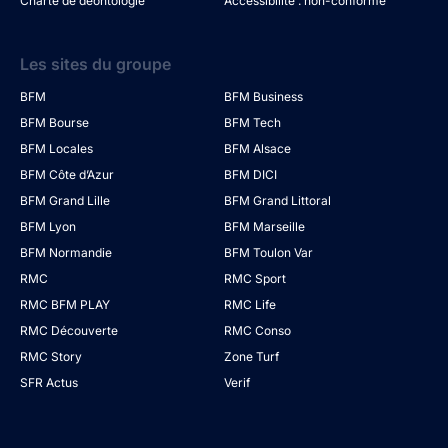
Charte de déontologie
Accessibilité : non-conforme
Les sites du groupe
BFM
BFM Business
BFM Bourse
BFM Tech
BFM Locales
BFM Alsace
BFM Côte d’Azur
BFM DICI
BFM Grand Lille
BFM Grand Littoral
BFM Lyon
BFM Marseille
BFM Normandie
BFM Toulon Var
RMC
RMC Sport
RMC BFM PLAY
RMC Life
RMC Découverte
RMC Conso
RMC Story
Zone Turf
SFR Actus
Verif