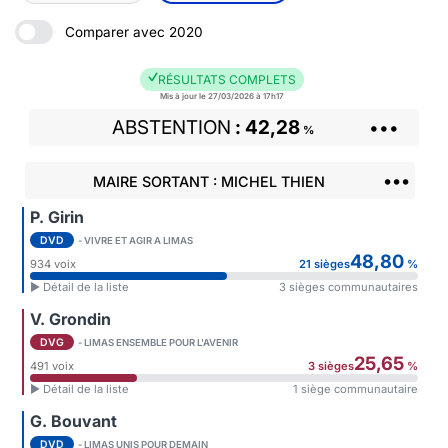
Comparer avec 2020
RÉSULTATS COMPLETS
Mis à jour le 27/03/2026 à 17h17
ABSTENTION
42,28
•••
%
•••
MAIRE SORTANT : MICHEL THIEN
P. Girin
DVD
- VIVRE ET AGIR A LIMAS
48,80
934 voix
21 sièges
%
► Détail de la liste
3 sièges communautaires
V. Grondin
DVG
- LIMAS ENSEMBLE POUR L'AVENIR
25,65
491 voix
3 sièges
%
► Détail de la liste
1 siège communautaire
G. Bouvant
DVD
- LIMAS UNIS POUR DEMAIN