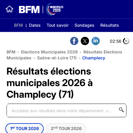
BFM
Dates
Tout savoir
Sondages
Résultats
02:56
BFM
-
Elections Municipales 2026
-
Résultats Elections
Municipales
-
Saône-et-Loire (71)
-
Champlecy
Résultats élections
municipales 2026 à
Champlecy (71)
er
nd
1
TOUR 2026
2
TOUR 2026