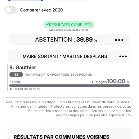
Comparer avec 2020
RÉSULTATS COMPLETS
Mis à jour le 27/03/2026 à 16h38
ABSTENTION
39,89
•••
%
•••
MAIRE SORTANT : MARTINE DESPLANS
B. Gauthier
SE
- CHAMPLECY : UN POUR TOUS, TOUS POUR UN
100,00
81 voix
11 sièges
%
► Détail de la liste
Résultats réels issus du dépouillement dans les bureaux de vote.Sources :
Ministère de l'intérieur, Préfectures, collectes dans les bureaux de vote.
En raison des arrondis à la deuxième décimale, la somme des
pourcentages peut ne pas être égale à 100%
COMMUNES VOISINES