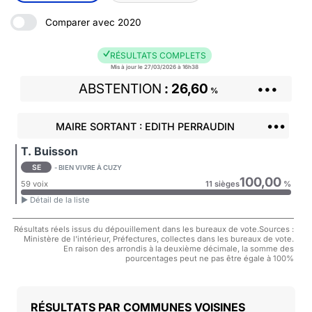
Comparer avec 2020
RÉSULTATS COMPLETS
Mis à jour le 27/03/2026 à 16h38
ABSTENTION
26,60
•••
%
•••
MAIRE SORTANT : EDITH PERRAUDIN
T. Buisson
SE
- BIEN VIVRE À CUZY
100,00
59 voix
11 sièges
%
► Détail de la liste
Résultats réels issus du dépouillement dans les bureaux de vote.Sources :
Ministère de l'intérieur, Préfectures, collectes dans les bureaux de vote.
En raison des arrondis à la deuxième décimale, la somme des
pourcentages peut ne pas être égale à 100%
COMMUNES VOISINES