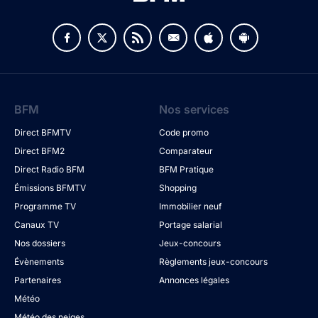
BFM
Nos services
Direct BFMTV
Code promo
Direct BFM2
Comparateur
Direct Radio BFM
BFM Pratique
Émissions BFMTV
Shopping
Programme TV
Immobilier neuf
Canaux TV
Portage salarial
Nos dossiers
Jeux-concours
Évènements
Règlements jeux-concours
Partenaires
Annonces légales
Météo
Météo des neiges