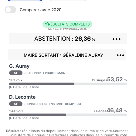
Comparer avec 2020
RÉSULTATS COMPLETS
Mis à jour le 27/03/2026 à 16h38
ABSTENTION
26,36
•••
%
•••
MAIRE SORTANT : GÉRALDINE AURAY
G. Auray
SE
- DU CONCRET POUR DEMAIN
53,52
281 voix
12 sièges
%
► Détail de la liste
D. Lecomte
SE
- CONSTRUISONS ENSEMBLE DOMPIERRE
46,48
244 voix
3 sièges
%
► Détail de la liste
Résultats réels issus du dépouillement dans les bureaux de vote.Sources :
Ministère de l'intérieur, Préfectures, collectes dans les bureaux de vote.