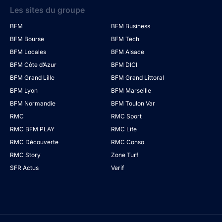
Les sites du groupe
BFM
BFM Business
BFM Bourse
BFM Tech
BFM Locales
BFM Alsace
BFM Côte d’Azur
BFM DICI
BFM Grand Lille
BFM Grand Littoral
BFM Lyon
BFM Marseille
BFM Normandie
BFM Toulon Var
RMC
RMC Sport
RMC BFM PLAY
RMC Life
RMC Découverte
RMC Conso
RMC Story
Zone Turf
SFR Actus
Verif