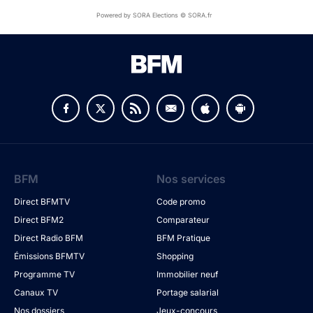
Powered by SORA Elections © SORA.fr
BFM
Nos services
Direct BFMTV
Code promo
Direct BFM2
Comparateur
Direct Radio BFM
BFM Pratique
Émissions BFMTV
Shopping
Programme TV
Immobilier neuf
Canaux TV
Portage salarial
Nos dossiers
Jeux-concours