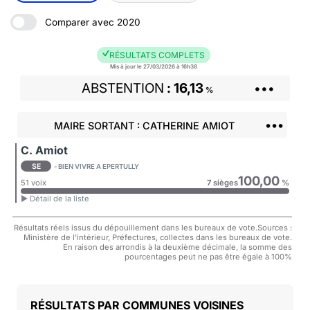
Comparer avec 2020
RÉSULTATS COMPLETS
Mis à jour le 27/03/2026 à 16h38
ABSTENTION
16,13
•••
%
•••
MAIRE SORTANT : CATHERINE AMIOT
C. Amiot
SE
- BIEN VIVRE A EPERTULLY
100,00
51 voix
7 sièges
%
► Détail de la liste
Résultats réels issus du dépouillement dans les bureaux de vote.Sources :
Ministère de l'intérieur, Préfectures, collectes dans les bureaux de vote.
En raison des arrondis à la deuxième décimale, la somme des
pourcentages peut ne pas être égale à 100%
COMMUNES VOISINES