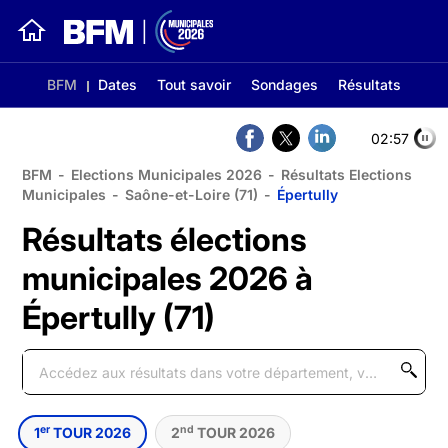
BFM
Dates
Tout savoir
Sondages
Résultats
02:56
BFM
-
Elections Municipales 2026
-
Résultats Elections
Municipales
-
Saône-et-Loire (71)
-
Épertully
Résultats élections
municipales 2026 à
Épertully (71)
er
nd
1
TOUR 2026
2
TOUR 2026