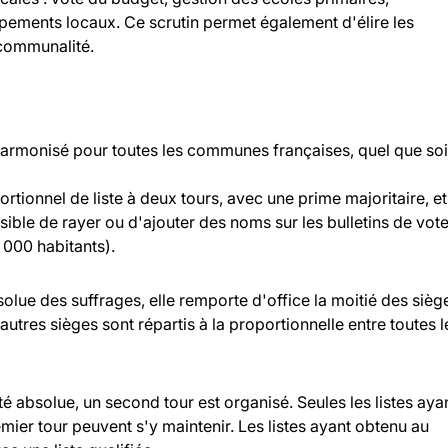
ipements locaux. Ce scrutin permet également d'élire les
rcommunalité.
 harmonisé pour toutes les communes françaises, quel que soi
rtionnel de liste à deux tours, avec une prime majoritaire, et
ossible de rayer ou d'ajouter des noms sur les bulletins de vot
000 habitants).
bsolue des suffrages, elle remporte d'office la moitié des sièg
 autres sièges sont répartis à la proportionnelle entre toutes l
ité absolue, un second tour est organisé. Seules les listes aya
ier tour peuvent s'y maintenir. Les listes ayant obtenu au