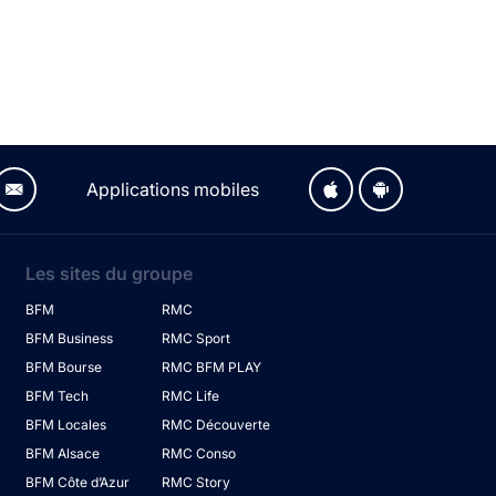
Applications mobiles
Les sites du groupe
BFM
RMC
BFM Business
RMC Sport
BFM Bourse
RMC BFM PLAY
BFM Tech
RMC Life
BFM Locales
RMC Découverte
BFM Alsace
RMC Conso
BFM Côte d’Azur
RMC Story