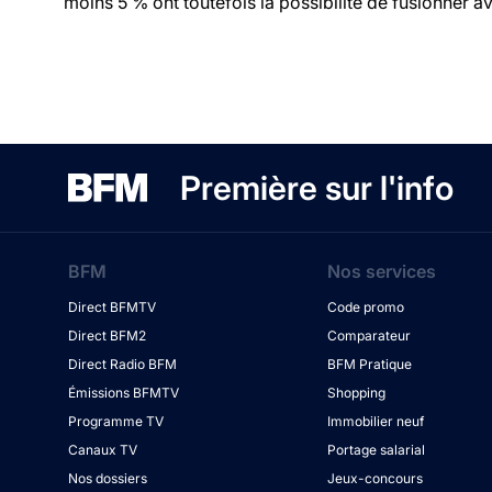
moins 5 % ont toutefois la possibilité de fusionner ave
Première sur l'info
BFM
Nos services
Direct BFMTV
Code promo
Direct BFM2
Comparateur
Direct Radio BFM
BFM Pratique
Émissions BFMTV
Shopping
Programme TV
Immobilier neuf
Canaux TV
Portage salarial
Nos dossiers
Jeux-concours