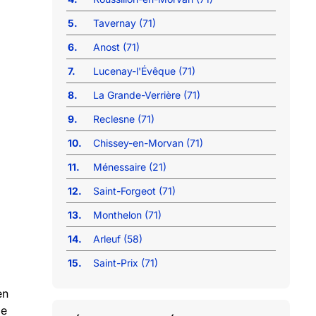
5.
Tavernay (71)
6.
Anost (71)
7.
Lucenay-l'Évêque (71)
8.
La Grande-Verrière (71)
9.
Reclesne (71)
10.
Chissey-en-Morvan (71)
11.
Ménessaire (21)
12.
Saint-Forgeot (71)
13.
Monthelon (71)
14.
Arleuf (58)
15.
Saint-Prix (71)
en
de