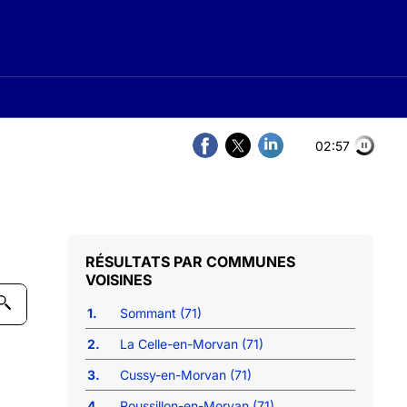
02:56
COMMUNES
VOISINES
1.
Sommant (71)
2.
La Celle-en-Morvan (71)
3.
Cussy-en-Morvan (71)
4.
Roussillon-en-Morvan (71)