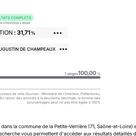
LTATS COMPLETS
r le 27/03/2026 à 16h38
TION
31,71
•••
%
•••
AUGUSTIN DE CHAMPEAUX
100,00
7 sièges
%
reaux de vote.Sources : Ministère de l'intérieur, Préfectures,
 En raison des arrondis à la deuxième décimale, la somme des
pourcentages peut ne pas être égale à 100%
dans la commune de la Petite-Verrière (71, Saône-et-Loire) 
 recherche vous permettent d'accéder aux résultats détaillés 