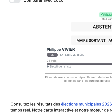
Comparer avec 2020
RÉSU
Mis à jou
ABSTEN
MAIRE SORTANT : 
VIVIER
Philippe
SE
- LA PETITE VERRIÈRE
28 voix
► Détail de la liste
Résultats réels issus du dépouillement dans les bu
collectes dans les bureaux de vote.
Consultez les résultats des
élections municipales 2026
temps réel. Notre carte interactive et notre moteur de