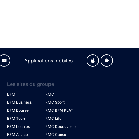
Applications mobiles
Les sites du groupe
BFM
RMC
BFM Business
RMC Sport
BFM Bourse
RMC BFM PLAY
BFM Tech
RMC Life
BFM Locales
RMC Découverte
BFM Alsace
RMC Conso