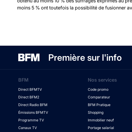
obtenu au moins 10 % des suffrages exprimés au prem
moins 5 % ont toutefois la possibilité de fusionner ave
Première sur l'info
BFM
Nos services
Direct BFMTV
Code promo
Direct BFM2
Comparateur
Direct Radio BFM
BFM Pratique
Émissions BFMTV
Shopping
Programme TV
Immobilier neuf
Canaux TV
Portage salarial