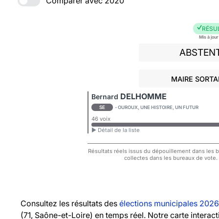
Comparer avec 2020
RÉSU
Mis à jou
ABSTEN
MAIRE SORTA
DELHOMME
Bernard
SE
- OUROUX, UNE HISTOIRE, UN FUTUR
46 voix
► Détail de la liste
Résultats réels issus du dépouillement dans les bu
collectes dans les bureaux de vote.
Consultez les résultats des
élections municipales 2026
(71, Saône-et-Loire) en temps réel. Notre carte intera