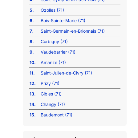
5.
Ozolles (71)
6.
Bois-Sainte-Marie (71)
7.
Saint-Germain-en-Brionnais (71)
8.
Curbigny (71)
9.
Vaudebarrier (71)
10.
Amanzé (71)
11.
Saint-Julien-de-Civry (71)
12.
Prizy (71)
13.
Gibles (71)
14.
Changy (71)
15.
Baudemont (71)