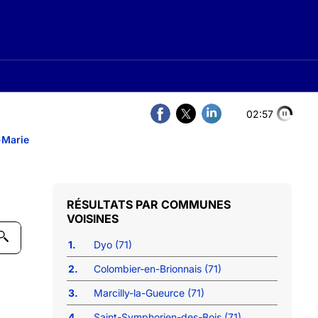
02:56
-Marie
COMMUNES
VOISINES
1.
Dyo (71)
2.
Colombier-en-Brionnais (71)
3.
Marcilly-la-Gueurce (71)
4.
Saint-Symphorien-des-Bois (71)