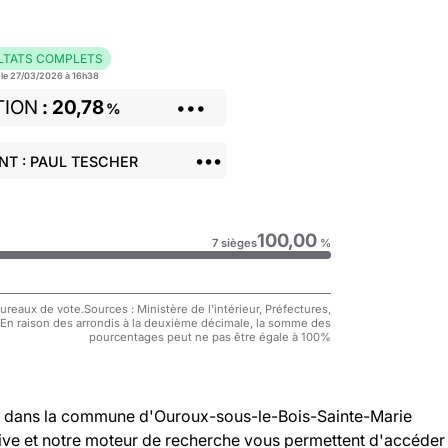
LTATS COMPLETS
r le 27/03/2026 à 16h38
TION
20,78
•••
%
•••
NT : PAUL TESCHER
100,00
7 sièges
%
reaux de vote.Sources : Ministère de l'intérieur, Préfectures,
 En raison des arrondis à la deuxième décimale, la somme des
pourcentages peut ne pas être égale à 100%
dans la commune d'Ouroux-sous-le-Bois-Sainte-Marie
ctive et notre moteur de recherche vous permettent d'accéder