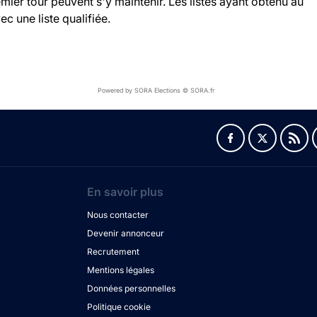
ier tour peuvent s'y maintenir. Les listes ayant obtenu au
c une liste qualifiée.
Powered by SORA Elections © SORA.fr
En savoir plus
Nous contacter
Devenir annonceur
Recrutement
Mentions légales
Données personnelles
Politique cookie