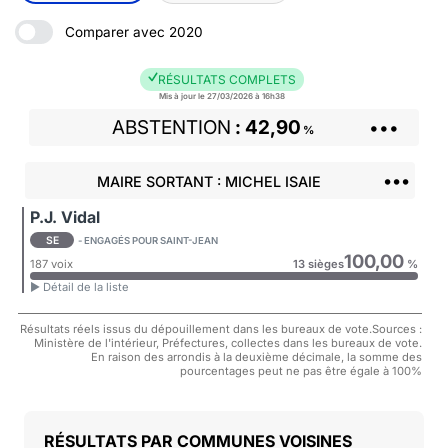
Comparer avec 2020
RÉSULTATS COMPLETS
Mis à jour le 27/03/2026 à 16h38
ABSTENTION
42,90
•••
%
•••
MAIRE SORTANT : MICHEL ISAIE
P.J. Vidal
SE
- ENGAGÉS POUR SAINT-JEAN
100,00
187 voix
13 sièges
%
► Détail de la liste
Résultats réels issus du dépouillement dans les bureaux de vote.Sources :
Ministère de l'intérieur, Préfectures, collectes dans les bureaux de vote.
En raison des arrondis à la deuxième décimale, la somme des
pourcentages peut ne pas être égale à 100%
COMMUNES VOISINES