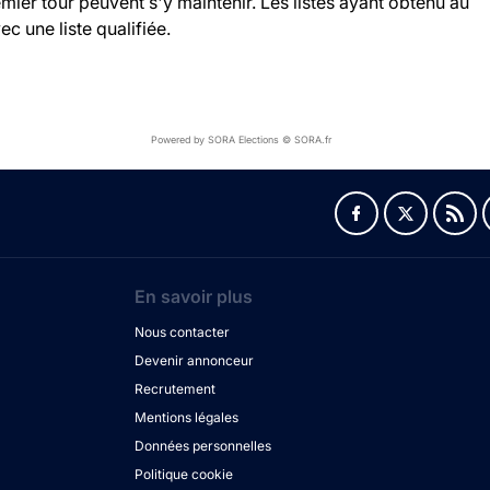
ier tour peuvent s'y maintenir. Les listes ayant obtenu au
c une liste qualifiée.
Powered by SORA Elections © SORA.fr
En savoir plus
Nous contacter
Devenir annonceur
Recrutement
Mentions légales
Données personnelles
Politique cookie