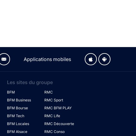
Applications mobiles
Les sites du groupe
BFM
RMC
BFM Business
RMC Sport
BFM Bourse
RMC BFM PLAY
BFM Tech
RMC Life
BFM Locales
RMC Découverte
BFM Alsace
RMC Conso