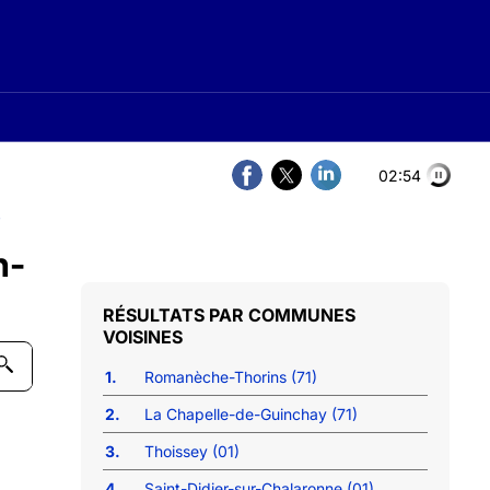
02:53
s
n-
COMMUNES
VOISINES
1.
Romanèche-Thorins (71)
2.
La Chapelle-de-Guinchay (71)
3.
Thoissey (01)
4.
Saint-Didier-sur-Chalaronne (01)