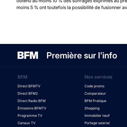
obtenu au moins 10 % des suffrages exprimés au prem
moins 5 % ont toutefois la possibilité de fusionner ave
Première sur l'info
BFM
Nos services
Direct BFMTV
Code promo
Direct BFM2
Comparateur
Direct Radio BFM
BFM Pratique
Émissions BFMTV
Shopping
Programme TV
Immobilier neuf
Canaux TV
Portage salarial