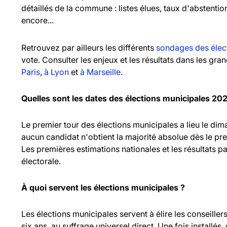
détaillés de la commune : listes élues, taux d'abstentio
encore...
Retrouvez par ailleurs les différents
sondages des élec
vote. Consulter les enjeux et les résultats dans les gr
Paris
,
à Lyon
et
à Marseille
.
Quelles sont les dates des élections municipales 20
Le premier tour des élections municipales a lieu le d
aucun candidat n'obtient la majorité absolue dès le pr
Les premières estimations nationales et les résultats pa
électorale.
À quoi servent les élections municipales ?
Les élections municipales servent à élire les consei
six ans, au suffrage universel direct. Une fois installés,