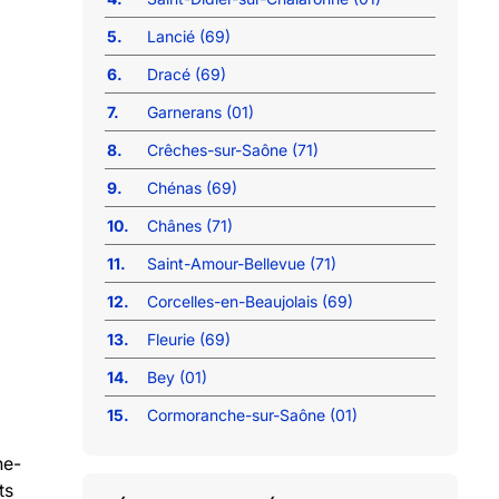
5.
Lancié (69)
6.
Dracé (69)
7.
Garnerans (01)
8.
Crêches-sur-Saône (71)
9.
Chénas (69)
10.
Chânes (71)
11.
Saint-Amour-Bellevue (71)
12.
Corcelles-en-Beaujolais (69)
13.
Fleurie (69)
14.
Bey (01)
15.
Cormoranche-sur-Saône (01)
ne-
ts