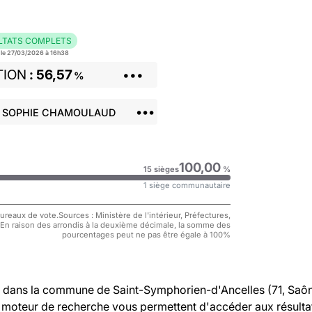
LTATS COMPLETS
r le 27/03/2026 à 16h38
TION
56,57
•••
%
•••
: SOPHIE CHAMOULAUD
100,00
15 sièges
%
1 siège communautaire
reaux de vote.Sources : Ministère de l'intérieur, Préfectures,
 En raison des arrondis à la deuxième décimale, la somme des
pourcentages peut ne pas être égale à 100%
dans la commune de Saint-Symphorien-d'Ancelles (71, Saô
tre moteur de recherche vous permettent d'accéder aux résulta