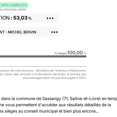
LTATS COMPLETS
r le 27/03/2026 à 16h38
TION
53,03
•••
%
•••
T : MICHEL BOIVIN
100,00
11 sièges
%
reaux de vote.Sources : Ministère de l'intérieur, Préfectures,
 En raison des arrondis à la deuxième décimale, la somme des
pourcentages peut ne pas être égale à 100%
dans la commune de Sassangy (71, Saône-et-Loire) en tem
che vous permettent d'accéder aux résultats détaillés de la
es sièges au conseil municipal et bien plus encore...