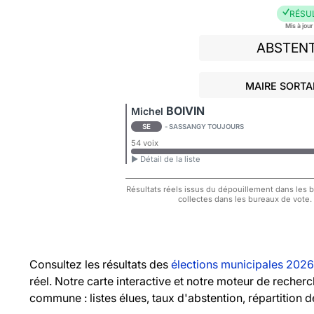
RÉSU
Mis à jou
ABSTEN
MAIRE SORTAN
BOIVIN
Michel
SE
- SASSANGY TOUJOURS
54 voix
► Détail de la liste
Résultats réels issus du dépouillement dans les bu
collectes dans les bureaux de vote.
Consultez les résultats des
élections municipales 2026
réel. Notre carte interactive et notre moteur de recher
commune : listes élues, taux d'abstention, répartition d