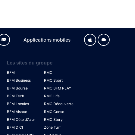
Applications mobiles
Les sites du groupe
BFM
RMC
BFM Business
RMC Sport
BFM Bourse
RMC BFM PLAY
BFM Tech
RMC Life
BFM Locales
RMC Découverte
BFM Alsace
RMC Conso
BFM Côte d’Azur
RMC Story
BFM DICI
Zone Turf