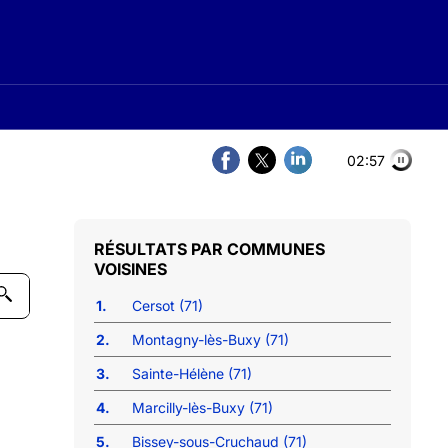
02:57
COMMUNES
VOISINES
1.
Cersot (71)
2.
Montagny-lès-Buxy (71)
3.
Sainte-Hélène (71)
4.
Marcilly-lès-Buxy (71)
5.
Bissey-sous-Cruchaud (71)