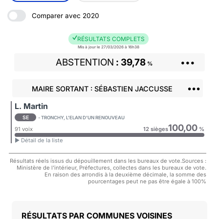
Comparer avec 2020
RÉSULTATS COMPLETS
Mis à jour le 27/03/2026 à 16h38
ABSTENTION
39,78
•••
%
•••
MAIRE SORTANT : SÉBASTIEN JACCUSSE
L. Martin
SE
- TRONCHY, L'ELAN D'UN RENOUVEAU
100,00
91 voix
12 sièges
%
► Détail de la liste
Résultats réels issus du dépouillement dans les bureaux de vote.Sources :
Ministère de l'intérieur, Préfectures, collectes dans les bureaux de vote.
En raison des arrondis à la deuxième décimale, la somme des
pourcentages peut ne pas être égale à 100%
COMMUNES VOISINES