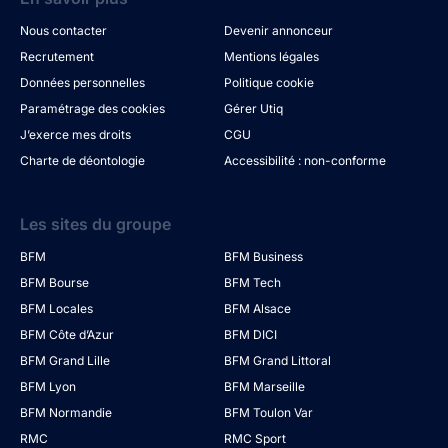
Nous contacter
Devenir annonceur
Recrutement
Mentions légales
Données personnelles
Politique cookie
Paramétrage des cookies
Gérer Utiq
J’exerce mes droits
CGU
Charte de déontologie
Accessibilité : non-conforme
Les sites du groupe
BFM
BFM Business
BFM Bourse
BFM Tech
BFM Locales
BFM Alsace
BFM Côte d’Azur
BFM DICI
BFM Grand Lille
BFM Grand Littoral
BFM Lyon
BFM Marseille
BFM Normandie
BFM Toulon Var
RMC
RMC Sport