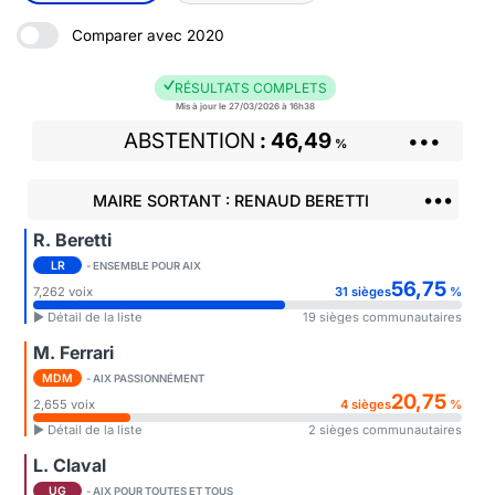
Comparer avec 2020
RÉSULTATS COMPLETS
Mis à jour le 27/03/2026 à 16h38
ABSTENTION
46,49
•••
%
•••
MAIRE SORTANT : RENAUD BERETTI
R. Beretti
LR
- ENSEMBLE POUR AIX
56,75
7,262 voix
31 sièges
%
► Détail de la liste
19 sièges communautaires
M. Ferrari
MDM
- AIX PASSIONNÉMENT
20,75
2,655 voix
4 sièges
%
► Détail de la liste
2 sièges communautaires
L. Claval
UG
- AIX POUR TOUTES ET TOUS