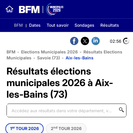
BFM
Dates
Tout savoir
Sondages
Résultats
02:56
BFM
-
Elections Municipales 2026
-
Résultats Elections
Municipales
-
Savoie (73)
-
Aix-les-Bains
Résultats élections
municipales 2026 à Aix-
les-Bains (73)
er
nd
1
TOUR 2026
2
TOUR 2026