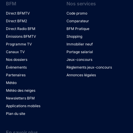
BFM
Nos services
Direct BFMTV
Code promo
Direct BFM2
Comparateur
Direct Radio BFM
BFM Pratique
Émissions BFMTV
Shopping
Programme TV
Immobilier neuf
Canaux TV
Portage salarial
Nos dossiers
Jeux-concours
Évènements
Règlements jeux-concours
Partenaires
Annonces légales
Météo
Météo des neiges
Newsletters BFM
Applications mobiles
Plan du site
En savoir plus