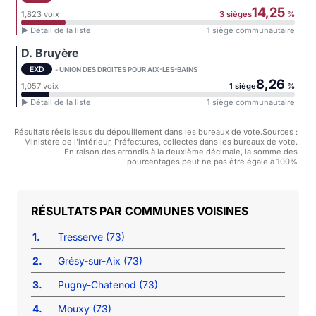
14,25
1,823 voix
3 sièges
%
► Détail de la liste
1 siège communautaire
D. Bruyère
EXD
- UNION DES DROITES POUR AIX-LES-BAINS
8,26
1,057 voix
1 siège
%
► Détail de la liste
1 siège communautaire
Résultats réels issus du dépouillement dans les bureaux de vote.Sources :
Ministère de l'intérieur, Préfectures, collectes dans les bureaux de vote.
En raison des arrondis à la deuxième décimale, la somme des
pourcentages peut ne pas être égale à 100%
COMMUNES VOISINES
1.
Tresserve (73)
2.
Grésy-sur-Aix (73)
3.
Pugny-Chatenod (73)
4.
Mouxy (73)