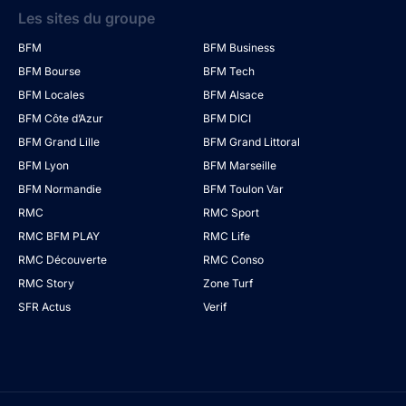
Les sites du groupe
BFM
BFM Business
BFM Bourse
BFM Tech
BFM Locales
BFM Alsace
BFM Côte d’Azur
BFM DICI
BFM Grand Lille
BFM Grand Littoral
BFM Lyon
BFM Marseille
BFM Normandie
BFM Toulon Var
RMC
RMC Sport
RMC BFM PLAY
RMC Life
RMC Découverte
RMC Conso
RMC Story
Zone Turf
SFR Actus
Verif