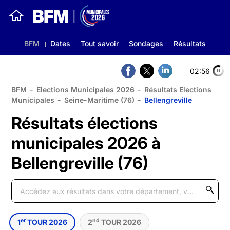
BFM
Dates
Tout savoir
Sondages
Résultats
02:56
BFM
-
Elections Municipales 2026
-
Résultats Elections
Municipales
-
Seine-Maritime (76)
-
Bellengreville
Résultats élections
municipales 2026 à
Bellengreville (76)
er
nd
1
TOUR 2026
2
TOUR 2026