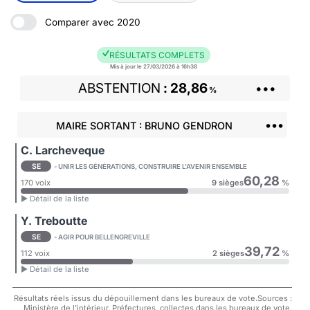
Comparer avec 2020
RÉSULTATS COMPLETS
Mis à jour le 27/03/2026 à 16h38
ABSTENTION
28,86
•••
%
•••
MAIRE SORTANT : BRUNO GENDRON
C. Larcheveque
SE
- UNIR LES GÉNÉRATIONS, CONSTRUIRE L'AVENIR ENSEMBLE
60,28
170 voix
9 sièges
%
► Détail de la liste
Y. Treboutte
SE
- AGIR POUR BELLENGREVILLE
39,72
112 voix
2 sièges
%
► Détail de la liste
Résultats réels issus du dépouillement dans les bureaux de vote.Sources :
Ministère de l'intérieur, Préfectures, collectes dans les bureaux de vote.