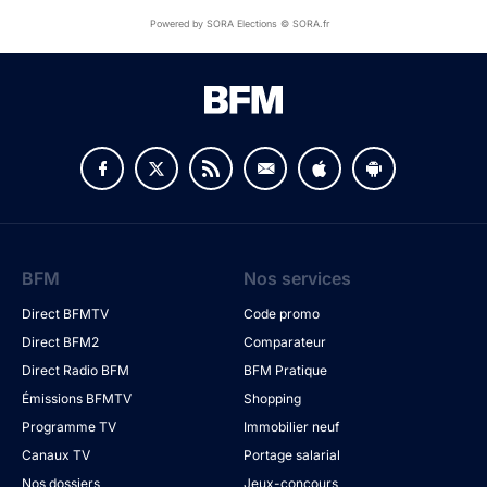
Powered by SORA Elections © SORA.fr
BFM
Nos services
Direct BFMTV
Code promo
Direct BFM2
Comparateur
Direct Radio BFM
BFM Pratique
Émissions BFMTV
Shopping
Programme TV
Immobilier neuf
Canaux TV
Portage salarial
Nos dossiers
Jeux-concours