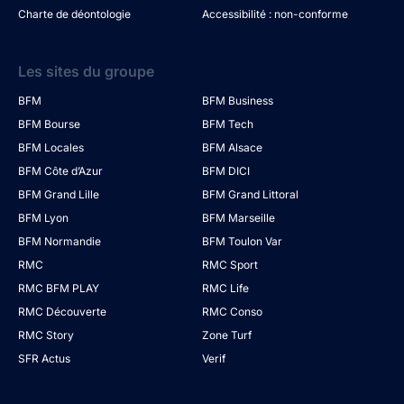
Charte de déontologie
Accessibilité : non-conforme
Les sites du groupe
BFM
BFM Business
BFM Bourse
BFM Tech
BFM Locales
BFM Alsace
BFM Côte d’Azur
BFM DICI
BFM Grand Lille
BFM Grand Littoral
BFM Lyon
BFM Marseille
BFM Normandie
BFM Toulon Var
RMC
RMC Sport
RMC BFM PLAY
RMC Life
RMC Découverte
RMC Conso
RMC Story
Zone Turf
SFR Actus
Verif