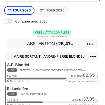
er
nd
1
TOUR 2026
2
TOUR 2026
Comparer avec 2020
RÉSULTATS COMPLETS
Mis à jour le 27/03/2026 à 16h38
ABSTENTION
25,41
•••
%
•••
MAIRE SORTANT : ANDRÉ-PIERRE BLONDEL
A.P. Blondel
SE
- BRETTEVILLE, CONTINUONS ENSEMBLE, ÉCRIVONS DEMAIN
62,65
510 voix
13 sièges
%
► Détail de la liste
2 sièges communautaires
R. Lavidière
SE
- UNIS POUR BRETTEVILLE
37,35
304 voix
2 sièges
%
► Détail de la liste
1 siège communautaire