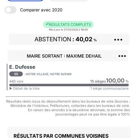
Comparer avec 2020
RÉSULTATS COMPLETS
Mis à jour le 27/03/2026 à 16h38
ABSTENTION
40,02
•••
%
•••
MAIRE SORTANT : MAXIME DEHAIL
E. Dufosse
SE
- NOTRE VILLAGE, NOTRE AVENIR
100,00
440 voix
15 sièges
%
► Détail de la liste
1 siège communautaire
Résultats réels issus du dépouillement dans les bureaux de vote.Sources :
Ministère de l'intérieur, Préfectures, collectes dans les bureaux de vote.
En raison des arrondis à la deuxième décimale, la somme des
pourcentages peut ne pas être égale à 100%
COMMUNES VOISINES