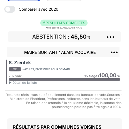
Comparer avec 2020
RÉSULTATS COMPLETS
Mis à jour le 27/03/2026 à 16h39
ABSTENTION
45,50
•••
%
•••
MAIRE SORTANT : ALAIN ACQUAIRE
S. Zientek
SE
- ATHIES, ENSEMBLE POUR DEMAIN
100,00
207 voix
15 sièges
%
► Détail de la liste
Résultats réels issus du dépouillement dans les bureaux de vote.Sources :
Ministère de l'intérieur, Préfectures, collectes dans les bureaux de vote.
En raison des arrondis à la deuxième décimale, la somme des
pourcentages peut ne pas être égale à 100%
COMMUNES VOISINES