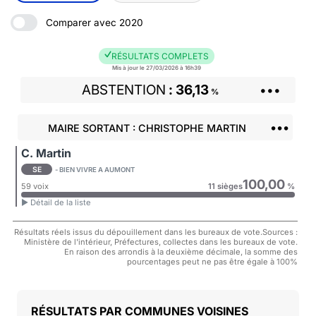
Comparer avec 2020
RÉSULTATS COMPLETS
Mis à jour le 27/03/2026 à 16h39
ABSTENTION
36,13
•••
%
•••
MAIRE SORTANT : CHRISTOPHE MARTIN
C. Martin
SE
- BIEN VIVRE A AUMONT
100,00
59 voix
11 sièges
%
► Détail de la liste
Résultats réels issus du dépouillement dans les bureaux de vote.Sources :
Ministère de l'intérieur, Préfectures, collectes dans les bureaux de vote.
En raison des arrondis à la deuxième décimale, la somme des
pourcentages peut ne pas être égale à 100%
COMMUNES VOISINES