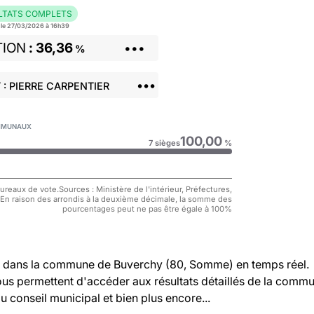
LTATS COMPLETS
r le 27/03/2026 à 16h39
TION
36,36
•••
%
•••
: PIERRE CARPENTIER
COMMUNAUX
100,00
7 sièges
%
reaux de vote.Sources : Ministère de l'intérieur, Préfectures,
 En raison des arrondis à la deuxième décimale, la somme des
pourcentages peut ne pas être égale à 100%
dans la commune de Buverchy (80, Somme) en temps réel.
vous permettent d'accéder aux résultats détaillés de la comm
au conseil municipal et bien plus encore...