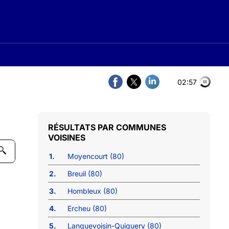
02:56
COMMUNES
VOISINES
1.
Moyencourt (80)
2.
Breuil (80)
3.
Hombleux (80)
4.
Ercheu (80)
5.
Languevoisin-Quiquery (80)