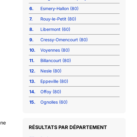
6.
Esmery-Hallon (80)
7.
Rouy-le-Petit (80)
8.
Libermont (60)
9.
Cressy-Omencourt (80)
10.
Voyennes (80)
11.
Billancourt (80)
12.
Nesle (80)
13.
Eppeville (80)
14.
Offoy (80)
15.
Ognolles (60)
une
RÉSULTATS PAR DÉPARTEMENT