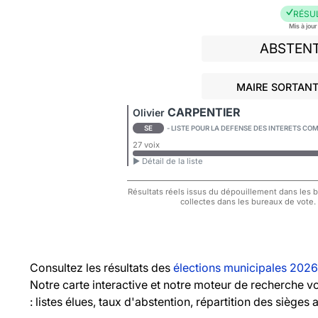
RÉSU
Mis à jou
ABSTEN
MAIRE SORTANT 
CARPENTIER
Olivier
SE
- LISTE POUR LA DEFENSE DES INTERETS 
27 voix
► Détail de la liste
Résultats réels issus du dépouillement dans les bu
collectes dans les bureaux de vote.
Consultez les résultats des
élections municipales 2026
Notre carte interactive et notre moteur de recherche 
: listes élues, taux d'abstention, répartition des sièges 