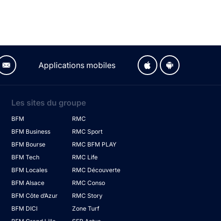
Applications mobiles
Les sites du groupe
BFM
RMC
BFM Business
RMC Sport
BFM Bourse
RMC BFM PLAY
BFM Tech
RMC Life
BFM Locales
RMC Découverte
BFM Alsace
RMC Conso
BFM Côte d’Azur
RMC Story
BFM DICI
Zone Turf