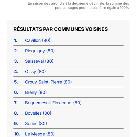
En raison des arrondis à la deuxième décimale, la somme des
pourcentages peut ne pas être égale à 100%
COMMUNES VOISINES
1.
Cavillon (80)
2.
Picquigny (80)
3.
Saisseval (80)
4.
Oissy (80)
5.
Crouy-Saint-Pierre (80)
6.
Breilly (80)
7.
Briquemesnil-Floxicourt (80)
8.
Bovelles (80)
9.
Soues (80)
10.
Le Mesge (80)