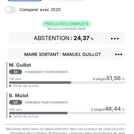
Comparer avec 2020
RÉSULTATS COMPLETS
Mis à jour le 27/03/2026 à 16h39
ABSTENTION
24,37
•••
%
•••
MAIRE SORTANT : MANUEL GUILLOT
M. Guillot
SE
- FOURDRINOY EN MOUVEMENT
51,56
116 voix
9 sièges
%
► Détail de la liste
B. Mulot
SE
- ENSEMBLE POUR FOURDRINOY
48,44
109 voix
2 sièges
%
► Détail de la liste
Résultats réels issus du dépouillement dans les bureaux de vote.Sources :
Ministère de l'intérieur, Préfectures, collectes dans les bureaux de vote.