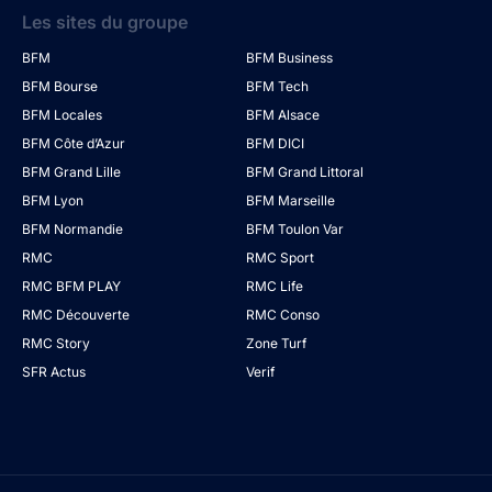
Les sites du groupe
BFM
BFM Business
BFM Bourse
BFM Tech
BFM Locales
BFM Alsace
BFM Côte d’Azur
BFM DICI
BFM Grand Lille
BFM Grand Littoral
BFM Lyon
BFM Marseille
BFM Normandie
BFM Toulon Var
RMC
RMC Sport
RMC BFM PLAY
RMC Life
RMC Découverte
RMC Conso
RMC Story
Zone Turf
SFR Actus
Verif