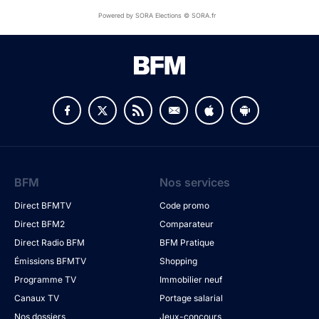
Powered by SORA Elections © SORA.fr
BFM
Nos services
Direct BFMTV
Code promo
Direct BFM2
Comparateur
Direct Radio BFM
BFM Pratique
Émissions BFMTV
Shopping
Programme TV
Immobilier neuf
Canaux TV
Portage salarial
Nos dossiers
Jeux-concours