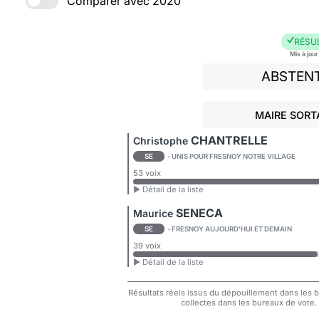
Comparer avec 2020
RÉSU
Mis à jou
ABSTEN
MAIRE SORT
CHANTRELLE
Christophe
SE
- UNIS POUR FRESNOY NOTRE VILLAGE
53 voix
► Détail de la liste
SENECA
Maurice
SE
- FRESNOY AUJOURD'HUI ET DEMAIN
39 voix
► Détail de la liste
Résultats réels issus du dépouillement dans les bu
collectes dans les bureaux de vote.