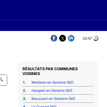
02:56
COMMUNES
VOISINES
1.
Mézières-en-Santerre (80)
2.
Hangest-en-Santerre (80)
3.
Beaucourt-en-Santerre (80)
4.
Le Quesnel (80)