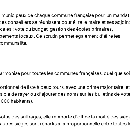
llers municipaux de chaque commune française pour un mandat
 ces conseillers se réunissent pour élire le maire et ses adjoint
ocales : vote du budget, gestion des écoles primaires,
ipements locaux. Ce scrutin permet également d'élire les
rcommunalité.
 harmonisé pour toutes les communes françaises, quel que soi
rtionnel de liste à deux tours, avec une prime majoritaire, et
ossible de rayer ou d'ajouter des noms sur les bulletins de vot
000 habitants).
bsolue des suffrages, elle remporte d'office la moitié des sièg
 autres sièges sont répartis à la proportionnelle entre toutes l