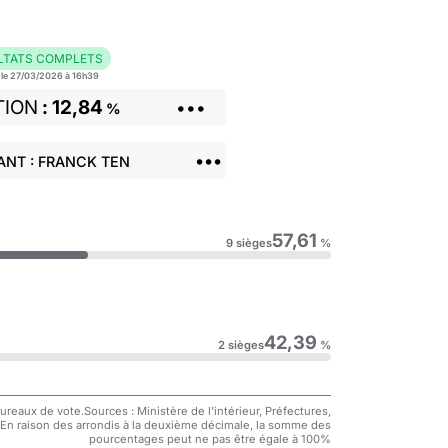
LTATS COMPLETS
r le 27/03/2026 à 16h39
TION
12,84
•••
%
•••
ANT : FRANCK TEN
57,61
9 sièges
%
42,39
2 sièges
%
reaux de vote.Sources : Ministère de l'intérieur, Préfectures,
 En raison des arrondis à la deuxième décimale, la somme des
pourcentages peut ne pas être égale à 100%