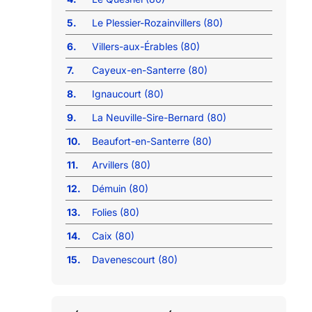
5.
Le Plessier-Rozainvillers (80)
6.
Villers-aux-Érables (80)
7.
Cayeux-en-Santerre (80)
8.
Ignaucourt (80)
9.
La Neuville-Sire-Bernard (80)
10.
Beaufort-en-Santerre (80)
11.
Arvillers (80)
12.
Démuin (80)
13.
Folies (80)
14.
Caix (80)
15.
Davenescourt (80)