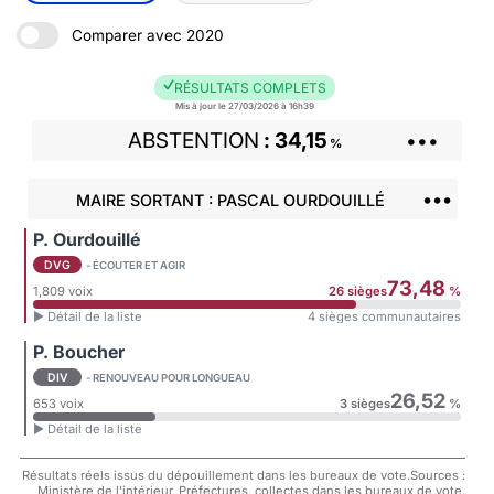
Comparer avec 2020
RÉSULTATS COMPLETS
Mis à jour le 27/03/2026 à 16h39
ABSTENTION
34,15
•••
%
•••
MAIRE SORTANT : PASCAL OURDOUILLÉ
P. Ourdouillé
DVG
- ÉCOUTER ET AGIR
73,48
1,809 voix
26 sièges
%
► Détail de la liste
4 sièges communautaires
P. Boucher
DIV
- RENOUVEAU POUR LONGUEAU
26,52
653 voix
3 sièges
%
► Détail de la liste
Résultats réels issus du dépouillement dans les bureaux de vote.Sources :
Ministère de l'intérieur, Préfectures, collectes dans les bureaux de vote.