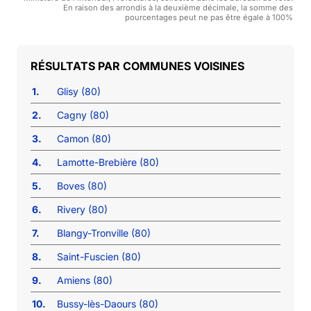
En raison des arrondis à la deuxième décimale, la somme des
pourcentages peut ne pas être égale à 100%
COMMUNES VOISINES
1.
Glisy (80)
2.
Cagny (80)
3.
Camon (80)
4.
Lamotte-Brebière (80)
5.
Boves (80)
6.
Rivery (80)
7.
Blangy-Tronville (80)
8.
Saint-Fuscien (80)
9.
Amiens (80)
10.
Bussy-lès-Daours (80)