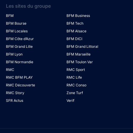
Les sites du groupe
BFM
BFM Business
BFM Bourse
BFM Tech
BFM Locales
BFM Alsace
BFM Côte d’Azur
BFM DICI
BFM Grand Lille
BFM Grand Littoral
BFM Lyon
BFM Marseille
BFM Normandie
BFM Toulon Var
RMC
RMC Sport
RMC BFM PLAY
RMC Life
RMC Découverte
RMC Conso
RMC Story
Zone Turf
SFR Actus
Verif