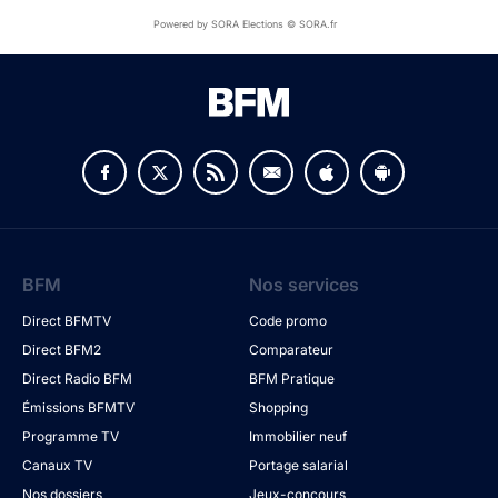
Powered by SORA Elections © SORA.fr
BFM
Nos services
Direct BFMTV
Code promo
Direct BFM2
Comparateur
Direct Radio BFM
BFM Pratique
Émissions BFMTV
Shopping
Programme TV
Immobilier neuf
Canaux TV
Portage salarial
Nos dossiers
Jeux-concours