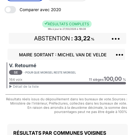
Comparer avec 2020
RÉSULTATS COMPLETS
Mis à jour le 27/03/2026 à 16h39
ABSTENTION
33,22
•••
%
•••
MAIRE SORTANT : MICHEL VAN DE VELDE
V. Retourné
SE
- POUR QUE MORISEL RESTE MORISEL
100,00
164 voix
11 sièges
%
► Détail de la liste
Résultats réels issus du dépouillement dans les bureaux de vote.Sources :
Ministère de l'intérieur, Préfectures, collectes dans les bureaux de vote.
En raison des arrondis à la deuxième décimale, la somme des
pourcentages peut ne pas être égale à 100%
COMMUNES VOISINES