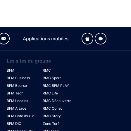
Applications mobiles
Les sites du groupe
BFM
RMC
BFM Business
RMC Sport
BFM Bourse
RMC BFM PLAY
BFM Tech
RMC Life
BFM Locales
RMC Découverte
BFM Alsace
RMC Conso
BFM Côte d’Azur
RMC Story
BFM DICI
Zone Turf