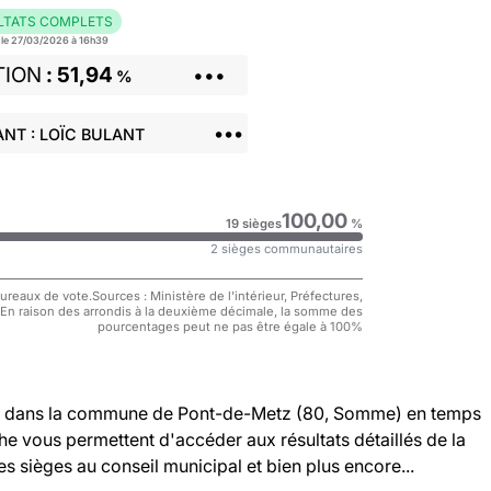
LTATS COMPLETS
r le 27/03/2026 à 16h39
TION
51,94
•••
%
•••
NT : LOÏC BULANT
100,00
19 sièges
%
2 sièges communautaires
reaux de vote.Sources : Ministère de l'intérieur, Préfectures,
 En raison des arrondis à la deuxième décimale, la somme des
pourcentages peut ne pas être égale à 100%
dans la commune de Pont-de-Metz (80, Somme) en temps
che vous permettent d'accéder aux résultats détaillés de la
es sièges au conseil municipal et bien plus encore...