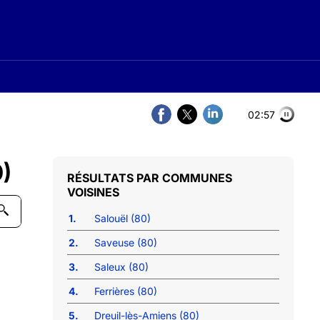
02:56
0)
COMMUNES
VOISINES
1.
Salouël (80)
2.
Saveuse (80)
3.
Saleux (80)
4.
Ferrières (80)
5.
Dreuil-lès-Amiens (80)