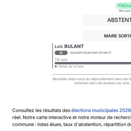
RÉSU
Mis à jou
ABSTEN
MAIRE SORTA
BULANT
Loïc
SE
- BOUGER POUR PONT DE METZ
715 voix
► Détail de la liste
Résultats réels issus du dépouillement dans les bu
collectes dans les bureaux de vote.
Consultez les résultats des
élections municipales 2026
réel. Notre carte interactive et notre moteur de recher
commune : listes élues, taux d'abstention, répartition d