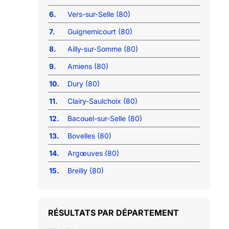
6.
Vers-sur-Selle (80)
7.
Guignemicourt (80)
8.
Ailly-sur-Somme (80)
9.
Amiens (80)
10.
Dury (80)
11.
Clairy-Saulchoix (80)
12.
Bacouel-sur-Selle (80)
13.
Bovelles (80)
14.
Argœuves (80)
15.
Breilly (80)
RÉSULTATS PAR DÉPARTEMENT