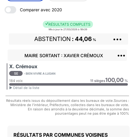
Comparer avec 2020
RÉSULTATS COMPLETS
Mis à jour le 27/03/2026 à 16h39
ABSTENTION
44,06
•••
%
•••
MAIRE SORTANT : XAVIER CRÉMOUX
X. Crémoux
SE
- BIEN VIVRE A LUGAN
100,00
184 voix
11 sièges
%
► Détail de la liste
Résultats réels issus du dépouillement dans les bureaux de vote.Sources :
Ministère de l'intérieur, Préfectures, collectes dans les bureaux de vote.
En raison des arrondis à la deuxième décimale, la somme des
pourcentages peut ne pas être égale à 100%
COMMUNES VOISINES