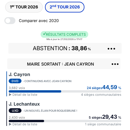
er
nd
1
TOUR 2026
2
TOUR 2026
Comparer avec 2020
RÉSULTATS COMPLETS
Mis à jour le 27/03/2026 à 17h17
ABSTENTION
38,86
•••
%
•••
MAIRE SORTANT : JEAN CAYRON
J. Cayron
DVD
- CONTINUONS AVEC JEAN CAYRON
44,59
3,682 voix
24 sièges
%
► Détail de la liste
4 sièges communautaires
J. Lechanteux
UXD
- UN NOUVEL ÉLAN POUR ROQUEBRUNE !
29,43
2,430 voix
5 sièges
%
► Détail de la liste
1 siège communautaire