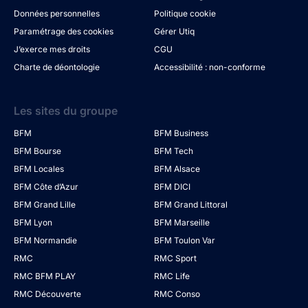
Données personnelles
Politique cookie
Paramétrage des cookies
Gérer Utiq
J’exerce mes droits
CGU
Charte de déontologie
Accessibilité : non-conforme
Les sites du groupe
BFM
BFM Business
BFM Bourse
BFM Tech
BFM Locales
BFM Alsace
BFM Côte d’Azur
BFM DICI
BFM Grand Lille
BFM Grand Littoral
BFM Lyon
BFM Marseille
BFM Normandie
BFM Toulon Var
RMC
RMC Sport
RMC BFM PLAY
RMC Life
RMC Découverte
RMC Conso