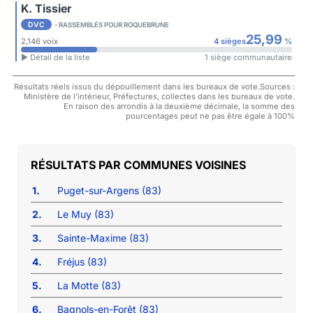
K. Tissier
DVC
- RASSEMBLÉS POUR ROQUEBRUNE
25,99
2,146 voix
4 sièges
%
► Détail de la liste
1 siège communautaire
Résultats réels issus du dépouillement dans les bureaux de vote.Sources :
Ministère de l'intérieur, Préfectures, collectes dans les bureaux de vote.
En raison des arrondis à la deuxième décimale, la somme des
pourcentages peut ne pas être égale à 100%
COMMUNES VOISINES
1.
Puget-sur-Argens (83)
2.
Le Muy (83)
3.
Sainte-Maxime (83)
4.
Fréjus (83)
5.
La Motte (83)
6.
Bagnols-en-Forêt (83)