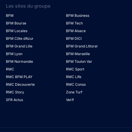
Les sites du groupe
BFM
BFM Business
BFM Bourse
BFM Tech
BFM Locales
BFM Alsace
BFM Côte d’Azur
BFM DICI
BFM Grand Lille
BFM Grand Littoral
BFM Lyon
BFM Marseille
BFM Normandie
BFM Toulon Var
RMC
RMC Sport
RMC BFM PLAY
RMC Life
RMC Découverte
RMC Conso
RMC Story
Zone Turf
SFR Actus
Verif