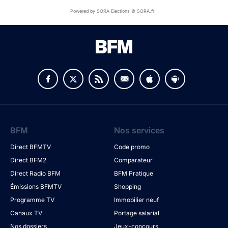
Powered by SORA Elections © SORA.fr
BFM
Nos services
Direct BFMTV
Code promo
Direct BFM2
Comparateur
Direct Radio BFM
BFM Pratique
Émissions BFMTV
Shopping
Programme TV
Immobilier neuf
Canaux TV
Portage salarial
Nos dossiers
Jeux-concours