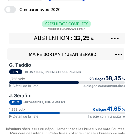
Comparer avec 2020
RÉSULTATS COMPLETS
Mis à jour le 27/03/2026 à 17h17
ABSTENTION
32,25
•••
%
•••
MAIRE SORTANT : JEAN BERARD
G. Taddio
RN
- BÉDARRIDES, ENSEMBLE POUR L'AVENIR
58,35
1,726 voix
23 sièges
%
► Détail de la liste
4 sièges communautaires
J. Sérafini
DVD
- BÉDARRIDES, BIEN VIVRE ICI
41,65
1,232 voix
6 sièges
%
► Détail de la liste
1 siège communautaire
Résultats réels issus du dépouillement dans les bureaux de vote.Sources :
Ministère de l'intérieur, Préfectures, collectes dans les bureaux de vote.