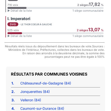
17,82
716 voix
2 sièges
%
► Détail de la liste
1 siège communautaire
I. Imperatori
DVG
- LE THOR COEUR À GAUCHE
13,07
525 voix
2 sièges
%
► Détail de la liste
1 siège communautaire
Résultats réels issus du dépouillement dans les bureaux de vote.Sources :
Ministère de l'intérieur, Préfectures, collectes dans les bureaux de vote.
En raison des arrondis à la deuxième décimale, la somme des
pourcentages peut ne pas être égale à 100%
COMMUNES VOISINES
1.
Châteauneuf-de-Gadagne (84)
2.
Jonquerettes (84)
3.
Velleron (84)
4.
Caumont-sur-Durance (84)