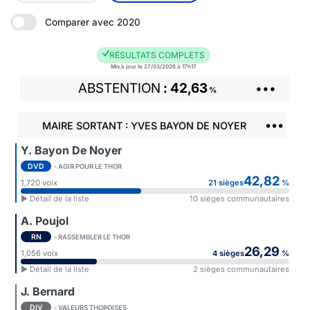
Comparer avec 2020
RÉSULTATS COMPLETS
Mis à jour le 27/03/2026 à 17h17
ABSTENTION
42,63
•••
%
•••
MAIRE SORTANT : YVES BAYON DE NOYER
Y. Bayon De Noyer
DVD
- AGIR POUR LE THOR
42,82
1,720 voix
21 sièges
%
► Détail de la liste
10 sièges communautaires
A. Poujol
RN
- RASSEMBLER LE THOR
26,29
1,056 voix
4 sièges
%
► Détail de la liste
2 sièges communautaires
J. Bernard
DIV
- VALEURS THOROISES