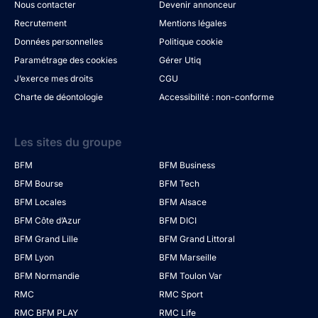
Nous contacter
Devenir annonceur
Recrutement
Mentions légales
Données personnelles
Politique cookie
Paramétrage des cookies
Gérer Utiq
J’exerce mes droits
CGU
Charte de déontologie
Accessibilité : non-conforme
Les sites du groupe
BFM
BFM Business
BFM Bourse
BFM Tech
BFM Locales
BFM Alsace
BFM Côte d’Azur
BFM DICI
BFM Grand Lille
BFM Grand Littoral
BFM Lyon
BFM Marseille
BFM Normandie
BFM Toulon Var
RMC
RMC Sport
RMC BFM PLAY
RMC Life