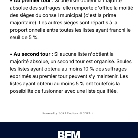
• Au premier tour :
Si une liste obtient la majorité
absolue des suffrages, elle remporte d'office la moitié
des sièges du conseil municipal (c'est la prime
majoritaire). Les autres sièges sont répartis à la
proportionnelle entre toutes les listes ayant franchi le
seuil de 5 %.
• Au second tour :
Si aucune liste n'obtient la
majorité absolue, un second tour est organisé. Seules
les listes ayant obtenu au moins 10 % des suffrages
exprimés au premier tour peuvent s'y maintenir. Les
listes ayant obtenu au moins 5 % ont toutefois la
possibilité de fusionner avec une liste qualifiée.
Powered by SORA Elections © SORA.fr