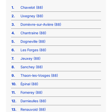
1.
Chavelot (88)
2.
Uxegney (88)
3.
Domèvre-sur-Avière (88)
4.
Chantraine (88)
5.
Dogneville (88)
6.
Les Forges (88)
7.
Jeuxey (88)
8.
Sanchey (88)
9.
Thaon-les-Vosges (88)
10.
Épinal (88)
11.
Fomerey (88)
12.
Darnieulles (88)
13.
Renauvoid (88)