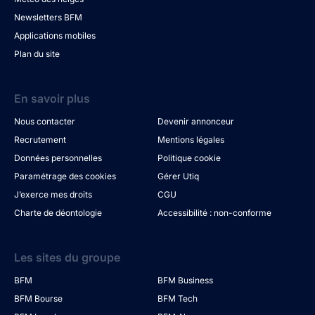
Newsletters BFM
Applications mobiles
Plan du site
En savoir plus
Nous contacter
Devenir annonceur
Recrutement
Mentions légales
Données personnelles
Politique cookie
Paramétrage des cookies
Gérer Utiq
J’exerce mes droits
CGU
Charte de déontologie
Accessibilité : non-conforme
Les sites du groupe
BFM
BFM Business
BFM Bourse
BFM Tech