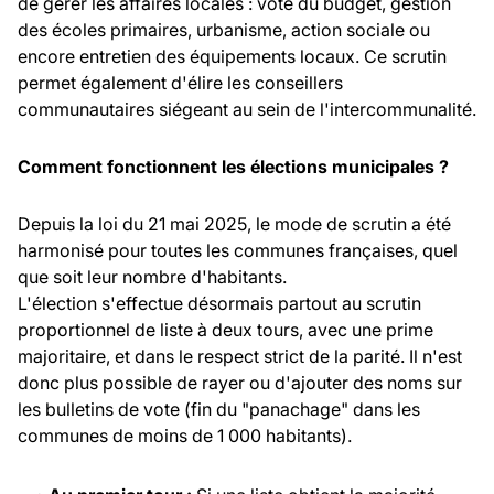
de gérer les affaires locales : vote du budget, gestion
des écoles primaires, urbanisme, action sociale ou
encore entretien des équipements locaux. Ce scrutin
permet également d'élire les conseillers
communautaires siégeant au sein de l'intercommunalité.
Comment fonctionnent les élections municipales ?
Depuis la loi du 21 mai 2025, le mode de scrutin a été
harmonisé pour toutes les communes françaises, quel
que soit leur nombre d'habitants.
L'élection s'effectue désormais partout au scrutin
proportionnel de liste à deux tours, avec une prime
majoritaire, et dans le respect strict de la parité. Il n'est
donc plus possible de rayer ou d'ajouter des noms sur
les bulletins de vote (fin du "panachage" dans les
communes de moins de 1 000 habitants).