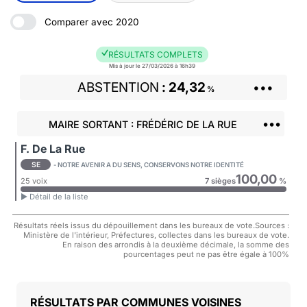
Comparer avec 2020
RÉSULTATS COMPLETS
Mis à jour le 27/03/2026 à 16h39
ABSTENTION
24,32
•••
%
•••
MAIRE SORTANT : FRÉDÉRIC DE LA RUE
F. De La Rue
SE
- NOTRE AVENIR A DU SENS, CONSERVONS NOTRE IDENTITÉ
100,00
25 voix
7 sièges
%
► Détail de la liste
Résultats réels issus du dépouillement dans les bureaux de vote.Sources :
Ministère de l'intérieur, Préfectures, collectes dans les bureaux de vote.
En raison des arrondis à la deuxième décimale, la somme des
pourcentages peut ne pas être égale à 100%
COMMUNES VOISINES