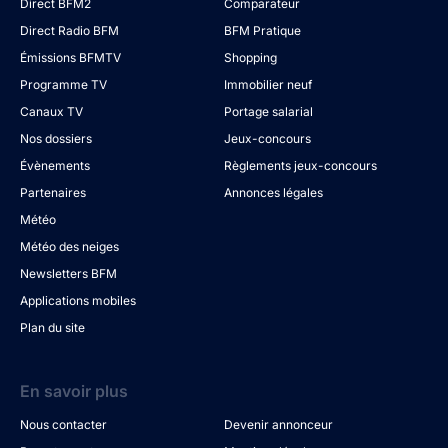
Direct BFM2
Comparateur
Direct Radio BFM
BFM Pratique
Émissions BFMTV
Shopping
Programme TV
Immobilier neuf
Canaux TV
Portage salarial
Nos dossiers
Jeux-concours
Évènements
Règlements jeux-concours
Partenaires
Annonces légales
Météo
Météo des neiges
Newsletters BFM
Applications mobiles
Plan du site
En savoir plus
Nous contacter
Devenir annonceur