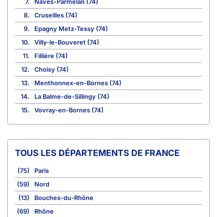
7.
Nâves-Parmelan (74)
8.
Cruseilles (74)
9.
Epagny Metz-Tessy (74)
10.
Villy-le-Bouveret (74)
11.
Fillière (74)
12.
Choisy (74)
13.
Menthonnex-en-Bornes (74)
14.
La Balme-de-Sillingy (74)
15.
Vovray-en-Bornes (74)
TOUS LES DÉPARTEMENTS DE FRANCE
(75)
Paris
(59)
Nord
(13)
Bouches-du-Rhône
(69)
Rhône