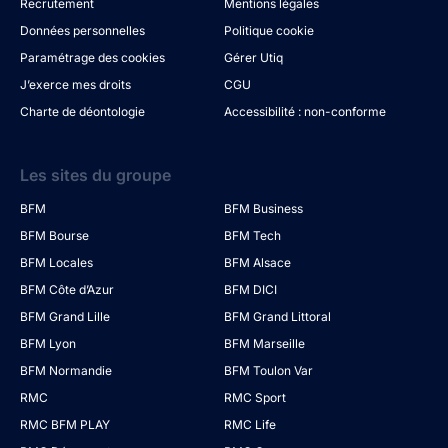
Recrutement
Mentions légales
Données personnelles
Politique cookie
Paramétrage des cookies
Gérer Utiq
J’exerce mes droits
CGU
Charte de déontologie
Accessibilité : non-conforme
Les sites du groupe
BFM
BFM Business
BFM Bourse
BFM Tech
BFM Locales
BFM Alsace
BFM Côte d’Azur
BFM DICI
BFM Grand Lille
BFM Grand Littoral
BFM Lyon
BFM Marseille
BFM Normandie
BFM Toulon Var
RMC
RMC Sport
RMC BFM PLAY
RMC Life