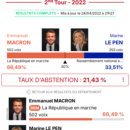
nd
2
Tour - 2022
RÉSULTATS COMPLETS
-
Mis à jour le 24/04/2022 à 21h27
Emmanuel
Marine
MACRON
LE PEN
502 voix
253 voix
La République en marche
Rassemblement national et ses alliés
▲
66,49%
33,51%
50%
TAUX D'ABSTENTION
:
21,43 %
⠇
RETOUR AUX RÉSULTATS DU DÉPARTEMENT
Emmanuel MACRON
La République en marche
REM
Wikimedia
66,49 %
502 voix
©
Marine LE PEN