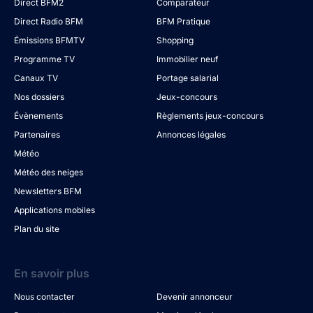
Direct BFM2
Comparateur
Direct Radio BFM
BFM Pratique
Émissions BFMTV
Shopping
Programme TV
Immobilier neuf
Canaux TV
Portage salarial
Nos dossiers
Jeux-concours
Évènements
Règlements jeux-concours
Partenaires
Annonces légales
Météo
Météo des neiges
Newsletters BFM
Applications mobiles
Plan du site
En savoir plus
Nous contacter
Devenir annonceur