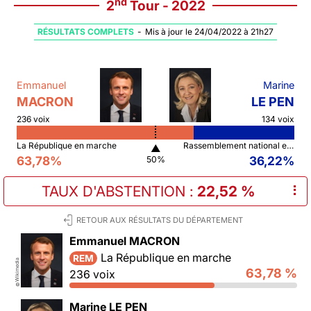
nd
2
Tour - 2022
RÉSULTATS COMPLETS
-
Mis à jour le 24/04/2022 à 21h27
Emmanuel
Marine
MACRON
LE PEN
236 voix
134 voix
La République en marche
Rassemblement national et ses alliés
▲
63,78%
36,22%
50%
TAUX D'ABSTENTION
:
22,52 %
⠇
RETOUR AUX RÉSULTATS DU DÉPARTEMENT
Emmanuel MACRON
La République en marche
REM
Wikimedia
63,78 %
236 voix
©
Marine LE PEN