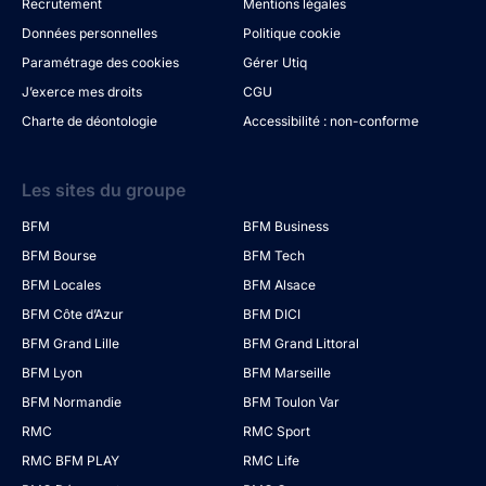
Recrutement
Mentions légales
Données personnelles
Politique cookie
Paramétrage des cookies
Gérer Utiq
J’exerce mes droits
CGU
Charte de déontologie
Accessibilité : non-conforme
Les sites du groupe
BFM
BFM Business
BFM Bourse
BFM Tech
BFM Locales
BFM Alsace
BFM Côte d’Azur
BFM DICI
BFM Grand Lille
BFM Grand Littoral
BFM Lyon
BFM Marseille
BFM Normandie
BFM Toulon Var
RMC
RMC Sport
RMC BFM PLAY
RMC Life