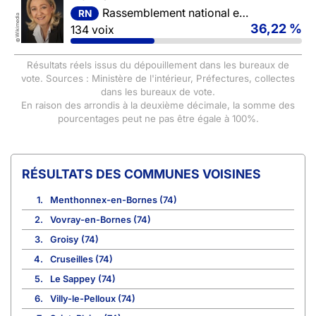
Rassemblement national et ses alliés
RN
Wikimedia
36,22 %
134 voix
©
Résultats réels issus du dépouillement dans les bureaux de
vote. Sources : Ministère de l'intérieur, Préfectures, collectes
dans les bureaux de vote.
En raison des arrondis à la deuxième décimale, la somme des
pourcentages peut ne pas être égale à 100%.
COMMUNES VOISINES
1.
Menthonnex-en-Bornes (74)
2.
Vovray-en-Bornes (74)
3.
Groisy (74)
4.
Cruseilles (74)
5.
Le Sappey (74)
6.
Villy-le-Pelloux (74)