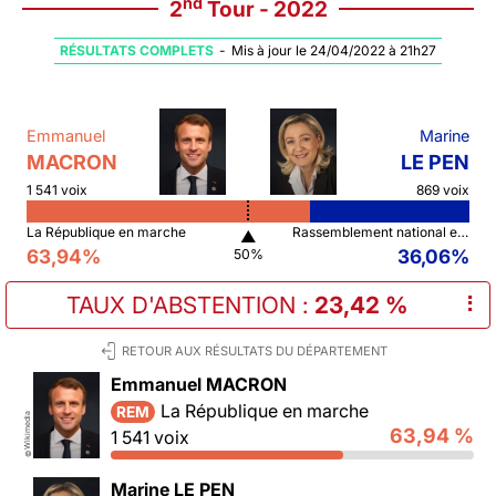
nd
2
Tour - 2022
RÉSULTATS COMPLETS
-
Mis à jour le 24/04/2022 à 21h27
Emmanuel
Marine
MACRON
LE PEN
1 541 voix
869 voix
La République en marche
Rassemblement national et ses alliés
▲
63,94%
36,06%
50%
TAUX D'ABSTENTION
:
23,42 %
⠇
RETOUR AUX RÉSULTATS DU DÉPARTEMENT
Emmanuel MACRON
La République en marche
REM
Wikimedia
63,94 %
1 541 voix
©
Marine LE PEN