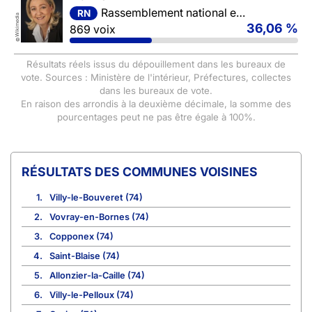
Rassemblement national et ses alliés
RN
Wikimedia
36,06 %
869 voix
©
Résultats réels issus du dépouillement dans les bureaux de
vote. Sources : Ministère de l'intérieur, Préfectures, collectes
dans les bureaux de vote.
En raison des arrondis à la deuxième décimale, la somme des
pourcentages peut ne pas être égale à 100%.
COMMUNES VOISINES
1.
Villy-le-Bouveret (74)
2.
Vovray-en-Bornes (74)
3.
Copponex (74)
4.
Saint-Blaise (74)
5.
Allonzier-la-Caille (74)
6.
Villy-le-Pelloux (74)