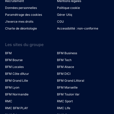
Recrutement
Mentions légales
Données personnelles
Politique cookie
Paramétrage des cookies
Gérer Utiq
J’exerce mes droits
CGU
Charte de déontologie
Accessibilité : non-conforme
Les sites du groupe
BFM
BFM Business
BFM Bourse
BFM Tech
BFM Locales
BFM Alsace
BFM Côte d’Azur
BFM DICI
BFM Grand Lille
BFM Grand Littoral
BFM Lyon
BFM Marseille
BFM Normandie
BFM Toulon Var
RMC
RMC Sport
RMC BFM PLAY
RMC Life