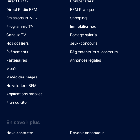
Direct BFM2
Comparateur
Direct Radio BFM
BFM Pratique
Émissions BFMTV
Shopping
Programme TV
Immobilier neuf
Canaux TV
Portage salarial
Nos dossiers
Jeux-concours
Évènements
Règlements jeux-concours
Partenaires
Annonces légales
Météo
Météo des neiges
Newsletters BFM
Applications mobiles
Plan du site
En savoir plus
Nous contacter
Devenir annonceur