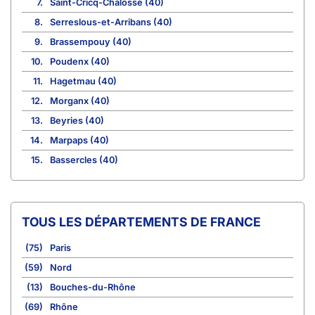
7.
Saint-Cricq-Chalosse (40)
8.
Serreslous-et-Arribans (40)
9.
Brassempouy (40)
10.
Poudenx (40)
11.
Hagetmau (40)
12.
Morganx (40)
13.
Beyries (40)
14.
Marpaps (40)
15.
Bassercles (40)
TOUS LES DÉPARTEMENTS DE FRANCE
(75)
Paris
(59)
Nord
(13)
Bouches-du-Rhône
(69)
Rhône