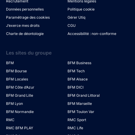
Recrutement
Mentions légales
Données personnelles
Politique cookie
Paramétrage des cookies
Gérer Utiq
J’exerce mes droits
CGU
Charte de déontologie
Accessibilité : non-conforme
Les sites du groupe
BFM
BFM Business
BFM Bourse
BFM Tech
BFM Locales
BFM Alsace
BFM Côte d’Azur
BFM DICI
BFM Grand Lille
BFM Grand Littoral
BFM Lyon
BFM Marseille
BFM Normandie
BFM Toulon Var
RMC
RMC Sport
RMC BFM PLAY
RMC Life