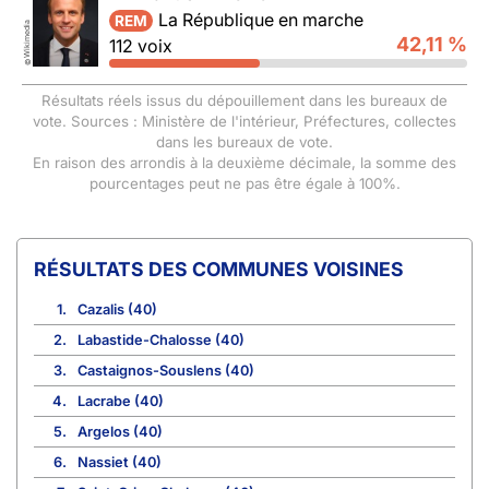
La République en marche
REM
Wikimedia
42,11 %
112 voix
©
Résultats réels issus du dépouillement dans les bureaux de
vote. Sources : Ministère de l'intérieur, Préfectures, collectes
dans les bureaux de vote.
En raison des arrondis à la deuxième décimale, la somme des
pourcentages peut ne pas être égale à 100%.
COMMUNES VOISINES
1.
Cazalis (40)
2.
Labastide-Chalosse (40)
3.
Castaignos-Souslens (40)
4.
Lacrabe (40)
5.
Argelos (40)
6.
Nassiet (40)