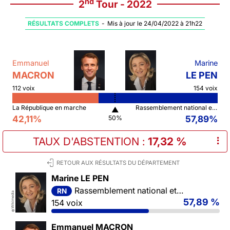
nd
2
Tour - 2022
RÉSULTATS COMPLETS
-
Mis à jour le 24/04/2022 à 21h22
Emmanuel
Marine
MACRON
LE PEN
112 voix
154 voix
La République en marche
Rassemblement national et ses alliés
▲
42,11%
57,89%
50%
TAUX D'ABSTENTION
:
17,32 %
⠇
RETOUR AUX RÉSULTATS DU DÉPARTEMENT
Marine LE PEN
Rassemblement national et ses alliés
RN
Wikimedia
57,89 %
154 voix
©
Emmanuel MACRON