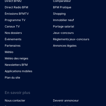
Direct BFM2
Comparateur
Direct Radio BFM
BFM Pratique
Émissions BFMTV
Shopping
Programme TV
Immobilier neuf
Canaux TV
Portage salarial
Nos dossiers
Jeux-concours
Évènements
Règlements jeux-concours
Partenaires
Annonces légales
Météo
Météo des neiges
Newsletters BFM
Applications mobiles
Plan du site
En savoir plus
Nous contacter
Devenir annonceur