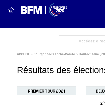
ACCUEIL
Bourgogne-Franche-Comté
Haute-Saône (70
>
>
Résultats des électio
PREMIER TOUR 2021
DEUX
n
2