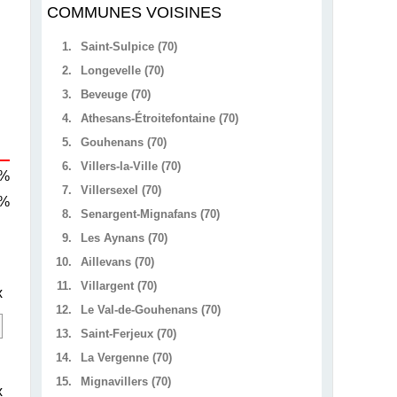
COMMUNES VOISINES
1.
Saint-Sulpice (70)
2.
Longevelle (70)
3.
Beveuge (70)
4.
Athesans-Étroitefontaine (70)
5.
Gouhenans (70)
6.
Villers-la-Ville (70)
 %
7.
Villersexel (70)
 %
8.
Senargent-Mignafans (70)
9.
Les Aynans (70)
10.
Aillevans (70)
11.
Villargent (70)
x
12.
Le Val-de-Gouhenans (70)
13.
Saint-Ferjeux (70)
14.
La Vergenne (70)
15.
Mignavillers (70)
x