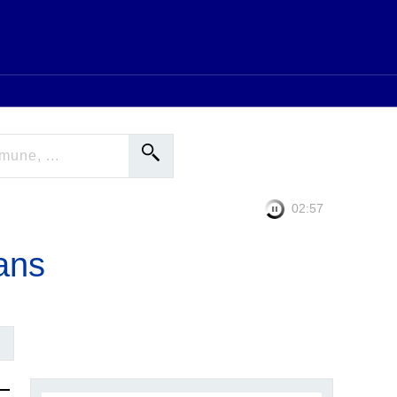
02:56
fans