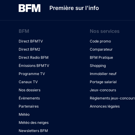
Première sur l'info
BFM
Nos services
Direct BFMTV
Code promo
Direct BFM2
Comparateur
Direct Radio BFM
BFM Pratique
Émissions BFMTV
Shopping
Programme TV
Immobilier neuf
Canaux TV
Portage salarial
Nos dossiers
Jeux-concours
Évènements
Règlements jeux-concour
Partenaires
Annonces légales
Météo
Météo des neiges
Newsletters BFM