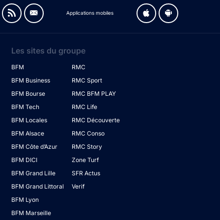
Applications mobiles
Les sites du groupe
BFM
RMC
BFM Business
RMC Sport
BFM Bourse
RMC BFM PLAY
BFM Tech
RMC Life
BFM Locales
RMC Découverte
BFM Alsace
RMC Conso
BFM Côte d’Azur
RMC Story
BFM DICI
Zone Turf
BFM Grand Lille
SFR Actus
BFM Grand Littoral
Verif
BFM Lyon
BFM Marseille