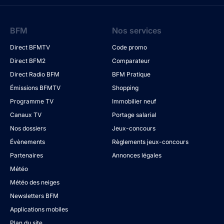
BFM
Nos services
Direct BFMTV
Code promo
Direct BFM2
Comparateur
Direct Radio BFM
BFM Pratique
Émissions BFMTV
Shopping
Programme TV
Immobilier neuf
Canaux TV
Portage salarial
Nos dossiers
Jeux-concours
Évènements
Règlements jeux-concours
Partenaires
Annonces légales
Météo
Météo des neiges
Newsletters BFM
Applications mobiles
Plan du site