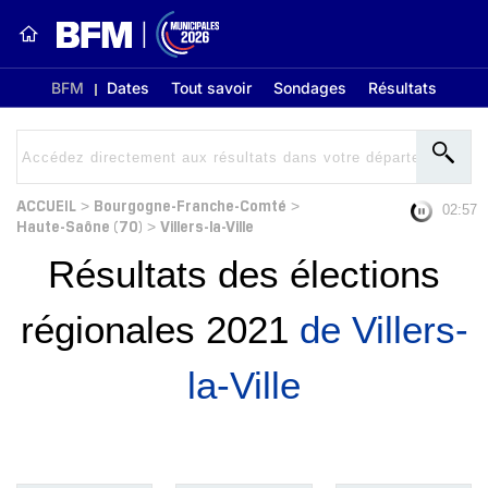
BFM
Dates
Tout savoir
Sondages
Résultats
ACCUEIL
Bourgogne-Franche-Comté
>
>
02:56
Haute-Saône (70)
Villers-la-Ville
>
Résultats des élections
régionales 2021
de Villers-
la-Ville