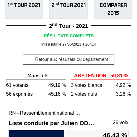
er
nd
1
TOUR 2021
2
TOUR 2021
COMPARER
2015
nd
2
Tour - 2021
RÉSULTATS COMPLETS
Mis à jour le 27/06/2021 à 20h14
← Retour aux résultats du département
124 inscrits
ABSTENTION : 50,81 %
61 votants
49,19 %
3 votes blancs
4,92 %
56 exprimés
45,16 %
2 votes nuls
3,28 %
RN - Rassemblement national et ses alliés
Liste conduite par Julien ODOUL
26 voix
46,43 %