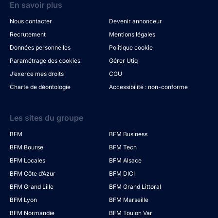
En savoir plus
Nous contacter
Devenir annonceur
Recrutement
Mentions légales
Données personnelles
Politique cookie
Paramétrage des cookies
Gérer Utiq
J’exerce mes droits
CGU
Charte de déontologie
Accessibilité : non-conforme
Les sites du groupe
BFM
BFM Business
BFM Bourse
BFM Tech
BFM Locales
BFM Alsace
BFM Côte d’Azur
BFM DICI
BFM Grand Lille
BFM Grand Littoral
BFM Lyon
BFM Marseille
BFM Normandie
BFM Toulon Var