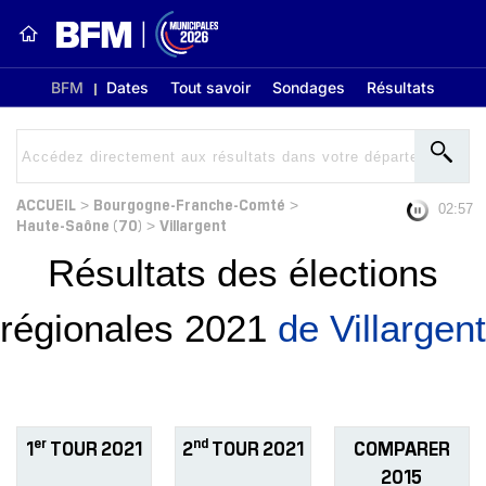
BFM
Dates
Tout savoir
Sondages
Résultats
ACCUEIL
Bourgogne-Franche-Comté
>
>
02:56
Haute-Saône (70)
Villargent
>
Résultats des élections
régionales 2021
de Villargent
er
nd
1
TOUR 2021
2
TOUR 2021
COMPARER
2015