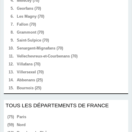
4.
Mélecey (70)
5.
Georfans (70)
6.
Les Magny (70)
7.
Fallon (70)
8.
Grammont (70)
9.
Saint-Sulpice (70)
10.
Senargent-Mignafans (70)
11.
Vellechevreux-et-Courbenans (70)
12.
Villafans (70)
13.
Villersexel (70)
14.
Abbenans (25)
15.
Bournois (25)
TOUS LES DÉPARTEMENTS DE FRANCE
(75)
Paris
(59)
Nord