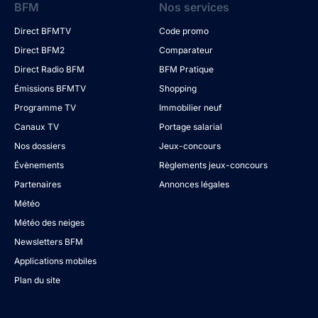
BFM
Nos services
Direct BFMTV
Code promo
Direct BFM2
Comparateur
Direct Radio BFM
BFM Pratique
Émissions BFMTV
Shopping
Programme TV
Immobilier neuf
Canaux TV
Portage salarial
Nos dossiers
Jeux-concours
Évènements
Règlements jeux-concours
Partenaires
Annonces légales
Météo
Météo des neiges
Newsletters BFM
Applications mobiles
Plan du site