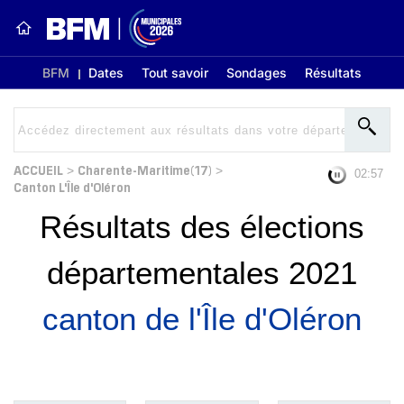
BFM
Dates
Tout savoir
Sondages
Résultats
ACCUEIL
Charente-Maritime(17)
>
>
02:56
Canton L'Île d'Oléron
Résultats des élections
départementales 2021
canton de l'Île d'Oléron