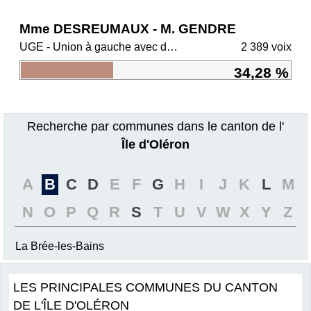
Mme DESREUMAUX - M. GENDRE
UGE - Union à gauche avec des écologistes
2 389 voix
34,28 %
Recherche par communes dans le canton de l'
Île d'Oléron
A
B
C
D
E
F
G
H
I
J
K
L
M
N
O
P
Q
R
S
T
U
V
W
X
Y
Z
La Brée-les-Bains
LES PRINCIPALES COMMUNES DU CANTON
DE L'ÎLE D'OLÉRON