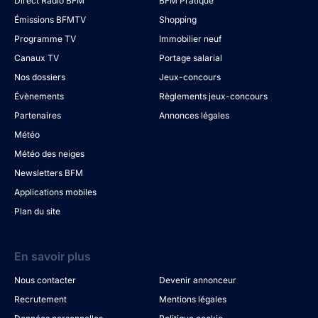
Direct Radio BFM
BFM Pratique
Émissions BFMTV
Shopping
Programme TV
Immobilier neuf
Canaux TV
Portage salarial
Nos dossiers
Jeux-concours
Évènements
Règlements jeux-concours
Partenaires
Annonces légales
Météo
Météo des neiges
Newsletters BFM
Applications mobiles
Plan du site
En savoir plus
Nous contacter
Devenir annonceur
Recrutement
Mentions légales