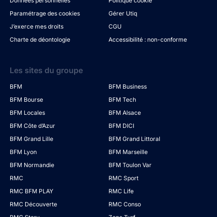
Données personnelles
Politique cookie
Paramétrage des cookies
Gérer Utiq
J’exerce mes droits
CGU
Charte de déontologie
Accessibilité : non-conforme
Les sites du groupe
BFM
BFM Business
BFM Bourse
BFM Tech
BFM Locales
BFM Alsace
BFM Côte d’Azur
BFM DICI
BFM Grand Lille
BFM Grand Littoral
BFM Lyon
BFM Marseille
BFM Normandie
BFM Toulon Var
RMC
RMC Sport
RMC BFM PLAY
RMC Life
RMC Découverte
RMC Conso