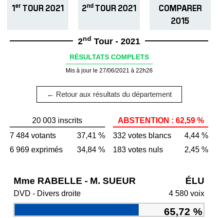
er
nd
1
TOUR 2021
2
TOUR 2021
COMPARER
2015
nd
2
Tour - 2021
RÉSULTATS COMPLETS
Mis à jour le 27/06/2021 à 22h26
← Retour aux résultats du département
20 003 inscrits
ABSTENTION : 62,59 %
7 484 votants
37,41 %
332 votes blancs
4,44 %
6 969 exprimés
34,84 %
183 votes nuls
2,45 %
Mme RABELLE - M. SUEUR
ÉLU
DVD - Divers droite
4 580 voix
65,72 %