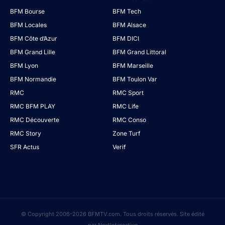
BFM Bourse
BFM Tech
BFM Locales
BFM Alsace
BFM Côte d’Azur
BFM DICI
BFM Grand Lille
BFM Grand Littoral
BFM Lyon
BFM Marseille
BFM Normandie
BFM Toulon Var
RMC
RMC Sport
RMC BFM PLAY
RMC Life
RMC Découverte
RMC Conso
RMC Story
Zone Turf
SFR Actus
Verif
© Copyright 2006-2026 BFMTV.com. Tous droits réservés. Site édité