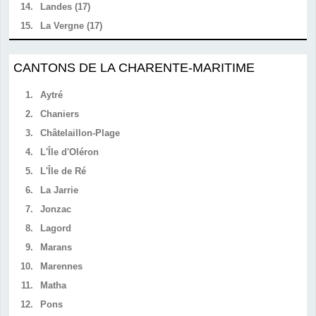
14.
Landes (17)
15.
La Vergne (17)
CANTONS DE LA CHARENTE-MARITIME
1.
Aytré
2.
Chaniers
3.
Châtelaillon-Plage
4.
L'Île d'Oléron
5.
L'Île de Ré
6.
La Jarrie
7.
Jonzac
8.
Lagord
9.
Marans
10.
Marennes
11.
Matha
12.
Pons