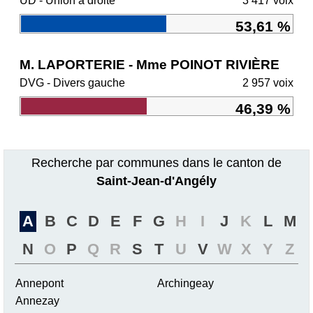
UD - Union à droite
3 417 voix
53,61 %
M. LAPORTERIE - Mme POINOT RIVIÈRE
DVG - Divers gauche
2 957 voix
46,39 %
Recherche par communes dans le canton de
Saint-Jean-d'Angély
A
B
C
D
E
F
G
H
I
J
K
L
M
N
O
P
Q
R
S
T
U
V
W
X
Y
Z
Annepont
Archingeay
Annezay