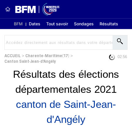
BFM
Dates
Tout savoir
Sondages
Résultats
ACCUEIL
Charente-Maritime(17)
>
>
02:56
Canton Saint-Jean-d'Angély
Résultats des élections
départementales 2021
canton de Saint-Jean-
d'Angély